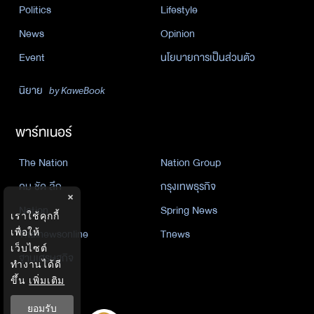
Politics
Lifestyle
News
Opinion
Event
นโยบายการเป็นส่วนตัว
นิยาย
by KaweBook
พาร์ทเนอร์
The Nation
Nation Group
คม ชัด ลึก
กรุงเทพธุรกิจ
×
Nation
Spring News
เราใช้คุกกี้
เพื่อให้
Thainewsonline
Tnews
เว็บไซต์
ฐานเศรษฐกิจ
ทำงานได้ดี
ขึ้น
เพิ่มเติม
ยอมรับ