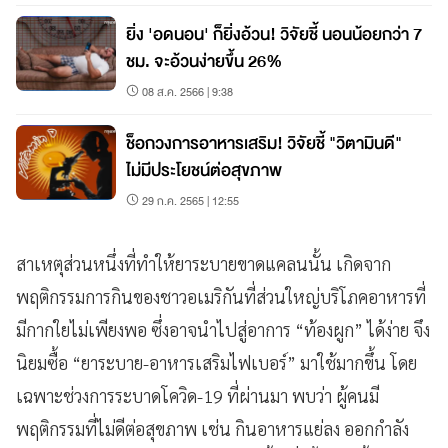
ยิ่ง 'อดนอน' ก็ยิ่งอ้วน! วิจัยชี้ นอนน้อยกว่า 7
ชม. จะอ้วนง่ายขึ้น 26%
08 ส.ค. 2566 | 9:38
ช็อกวงการอาหารเสริม! วิจัยชี้ "วิตามินดี"
ไม่มีประโยชน์ต่อสุขภาพ
29 ก.ค. 2565 | 12:55
สาเหตุส่วนหนึ่งที่ทำให้ยาระบายขาดแคลนนั้น เกิดจาก
พฤติกรรมการกินของชาวอเมริกันที่ส่วนใหญ่บริโภคอาหารที่
มีกากใยไม่เพียงพอ ซึ่งอาจนำไปสู่อาการ “ท้องผูก” ได้ง่าย จึง
นิยมซื้อ “ยาระบาย-อาหารเสริมไฟเบอร์” มาใช้มากขึ้น โดย
เฉพาะช่วงการระบาดโควิด-19 ที่ผ่านมา พบว่า ผู้คนมี
พฤติกรรมที่ไม่ดีต่อสุขภาพ เช่น กินอาหารแย่ลง ออกกำลัง