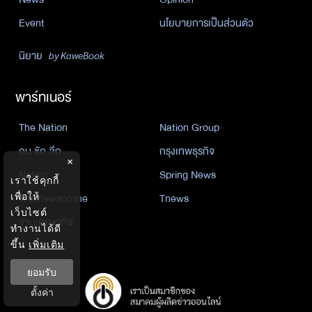
Event
นโยบายการเป็นส่วนตัว
นิยาย
by KaweBook
พาร์ทเนอร์
The Nation
Nation Group
คม ชัด ลึก
กรุงเทพธุรกิจ
×
Nation
Spring News
เราใช้คุกกี้
Thainewsonline
Tnews
เพื่อให้
เว็บไซต์
ฐานเศรษฐกิจ
ทำงานได้ดี
ขึ้น
เพิ่มเติม
ยอมรับ
ตั้งค่า