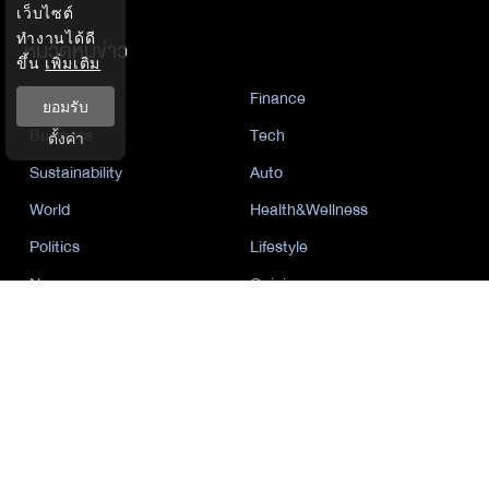
เว็บไซต์
ทำงานได้ดี
หมวดหมู่ข่าว
ขึ้น
เพิ่มเติม
Economics
Finance
ยอมรับ
Business
Tech
ตั้งค่า
Sustainability
Auto
World
Health&Wellness
Politics
Lifestyle
News
Opinion
Event
นโยบายการเป็นส่วนตัว
นิยาย
by KaweBook
พาร์ทเนอร์
The Nation
Nation Group