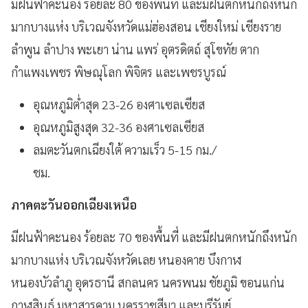
มีฝนฟ้าคะนอง ร้อยละ 80 ของพื้นที่ และมีฝนตกหนักถึงหนัก
มากบางแห่ง บริเวณจังหวัดแม่ฮ่องสอน เชียงใหม่ เชียงราย
ลำพูน ลำปาง พะเยา น่าน แพร่ อุตรดิตถ์ สุโขทัย ตาก
กำแพงเพชร พิษณุโลก พิจิตร และเพชรบูรณ์
อุณหภูมิต่ำสุด 23-26 องศาเซลเซียส
อุณหภูมิสูงสุด 32-36 องศาเซลเซียส
ลมตะวันตกเฉียงใต้ ความเร็ว 5-15 กม./
ชม.
ภาคตะวันออกเฉียงเหนือ
มีฝนฟ้าคะนอง ร้อยละ 70 ของพื้นที่ และมีฝนตกหนักถึงหนัก
มากบางแห่ง บริเวณจังหวัดเลย หนองคาย บึงกาฬ
หนองบัวลำภู อุดรธานี สกลนคร นครพนม ชัยภูมิ ขอนแก่น
กาฬสินธุ์ มหาสารคาม นครราชสีมา และบุรีรัมย์