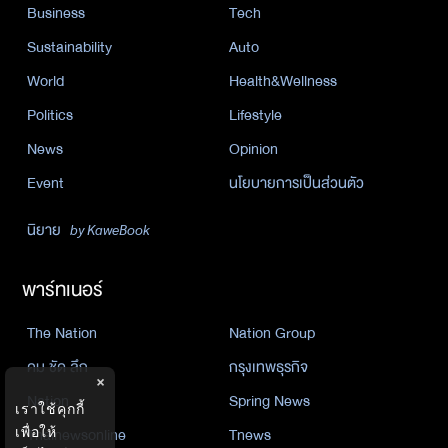
Business
Tech
Sustainability
Auto
World
Health&Wellness
Politics
Lifestyle
News
Opinion
Event
นโยบายการเป็นส่วนตัว
นิยาย
by KaweBook
พาร์ทเนอร์
The Nation
Nation Group
คม ชัด ลึก
กรุงเทพธุรกิจ
×
Nation
Spring News
เราใช้คุกกี้
Thainewsonline
Tnews
เพื่อให้