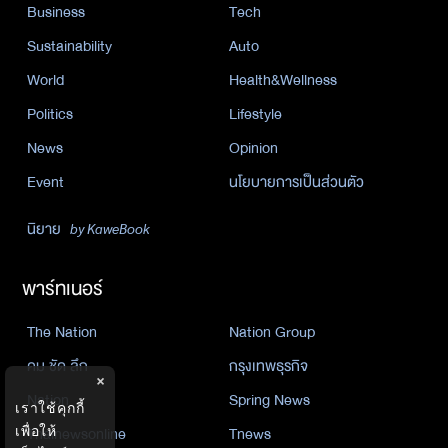
Business
Tech
Sustainability
Auto
World
Health&Wellness
Politics
Lifestyle
News
Opinion
Event
นโยบายการเป็นส่วนตัว
นิยาย
by KaweBook
พาร์ทเนอร์
The Nation
Nation Group
คม ชัด ลึก
กรุงเทพธุรกิจ
×
Nation
Spring News
เราใช้คุกกี้
Thainewsonline
Tnews
เพื่อให้