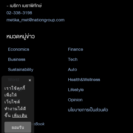
- เมธิกา เมธาพิทักษ์
02-338-3198
metika_met@nationgroup.com
หมวดหมู่ข่าว
Economics
Finance
Business
Tech
Sustainability
Auto
World
Health&Wellness
×
เราใช้คุกกี้
Politics
Lifestyle
เพื่อให้
News
Opinion
เว็บไซต์
ทำงานได้ดี
Event
นโยบายการเป็นส่วนตัว
ขึ้น
เพิ่มเติม
นิยาย
by KaweBook
ยอมรับ