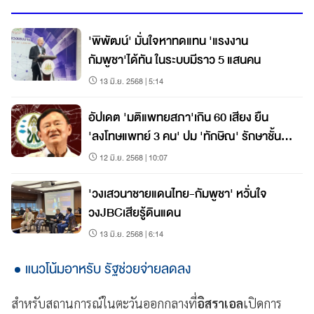
'พิพัฒน์' มั่นใจหาทดแทน 'แรงงาน
กัมพูชา'ได้ทัน ในระบบมีราว 5 แสนคน
13 มิ.ย. 2568 | 5:14
อัปเดต 'มติแพทยสภา'เกิน 60 เสียง ยืน
'ลงโทษแพทย์ 3 คน' ปม 'ทักษิณ' รักษาชั้น
14
12 มิ.ย. 2568 | 10:07
'วงเสวนาชายแดนไทย-กัมพูชา' หวั่นใจ
วงJBCเสียรู้ดินแดน
13 มิ.ย. 2568 | 6:14
แนวโน้มอาหรับ รัฐช่วยจ่ายลดลง
สำหรับสถานการณ์ในตะวันออกกลางที่
อิสราเอล
เปิดการ