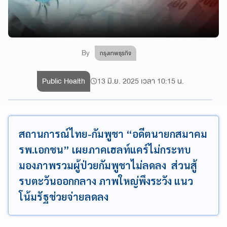
By
กรุงเทพธุรกิจ
Public Health
13 มิ.ย. 2025 เวลา 10:15 น.
สถานการณ์ไทย-กัมพูชา “อดีตนายกสมาคม
รพ.เอกชน” เผยภาคเฮลท์แคร์ไม่กระทบ
มองภาพรวมผู้ป่วยกัมพูชาไม่ลดลง ส่วนสู้
รบตะวันออกกลาง ภาพใหญ่พึงระวัง แนว
โน้มรัฐช่วยจ่ายลดลง