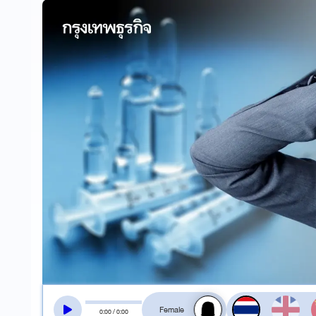
สลับเสียงอ่าน
0
:
00
/
0
:
00