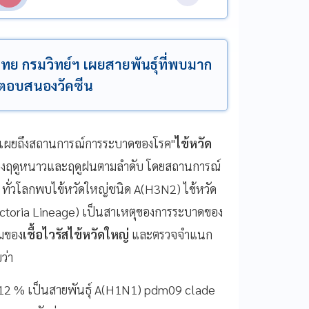
ทย กรมวิทย์ฯ เผยสายพันธุ์ที่พบมาก
ยา-ตอบสนองวัคซีน
ิดเผยถึงสถานการณ์การระบาดของโรค"
ไข้หวัด
่วงฤดูหนาวและฤดูฝนตามลำดับ โดยสถานการณ์
น ทั่วโลกพบไข้หวัดใหญ่ชนิด A(H3N2) ไข้หวัด
ctoria Lineage) เป็นสาเหตุของการระบาดของ
รมของ
เชื้อไวรัสไข้หวัดใหญ่
และตรวจจำแนก
ว่า
12 % เป็นสายพันธุ์ A(H1N1) pdm09 clade