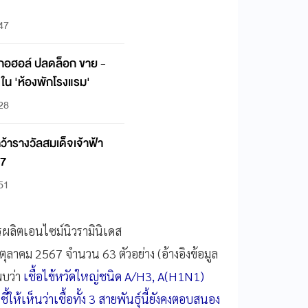
:47
ลกอฮอล์ ปลดล็อก ขาย -
. ใน 'ห้องพักโรงแรม'
:28
้ารางวัลสมเด็จเจ้าฟ้า
67
:51
รผลิตเอนไซม์นิวรามินิเดส
ลาคม 2567 จำนวน 63 ตัวอย่าง (อ้างอิงข้อมูล
บว่า
เชื้อไข้หวัดใหญ่ชนิด A/H3, A(H1N1)
้ให้เห็นว่าเชื้อทั้ง 3 สายพันธุ์นี้ยังคงตอบสนอง