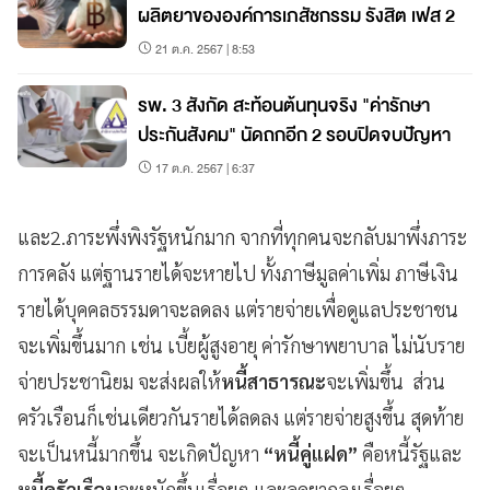
ผลิตยาขององค์การเภสัชกรรม รังสิต เฟส 2
21 ต.ค. 2567 | 8:53
รพ. 3 สังกัด สะท้อนต้นทุนจริง "ค่ารักษา
ประกันสังคม" นัดถกอีก 2 รอบปิดจบปัญหา
17 ต.ค. 2567 | 6:37
และ2.ภาระพึ่งพิงรัฐหนักมาก จากที่ทุกคนจะกลับมาพึ่งภาระ
การคลัง แต่ฐานรายได้จะหายไป ทั้งภาษีมูลค่าเพิ่ม ภาษีเงิน
รายได้บุคคลธรรมดาจะลดลง แต่รายจ่ายเพื่อดูแลประชาชน
จะเพิ่มขึ้นมาก เช่น เบี้ยผู้สูงอายุ ค่ารักษาพยาบาล ไม่นับราย
จ่ายประชานิยม จะส่งผลให้
หนี้สาธารณะ
จะเพิ่มขึ้น ส่วน
ครัวเรือนก็เช่นเดียวกันรายได้ลดลง แต่รายจ่ายสูงขึ้น สุดท้าย
จะเป็นหนี้มากขึ้น จะเกิดปัญหา
“หนี้คู่แฝด”
คือหนี้รัฐและ
หนี้ครัวเรือน
จะหนักขึ้นเรื่อยๆ และลดยากลงเรื่อยๆ