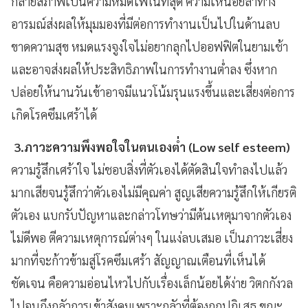
กลายสภาพเป็นความหมดไฟในที่สุด ความเหนื่อยล้าทาง
อารมณ์ส่งผลให้มุมมองที่มีต่อการทำงานเป็นไปในด้านลบ
ขาดความสุข หมดแรงจูงใจไม่อยากลุกไปออฟฟิตในยามเช้า
และอาจส่งผลให้ประสิทธิภาพในการทำงานต่ำลง ซึ่งหาก
ปล่อยให้นานวันเข้าอาจมีแนวโน้มรุนแรงขึ้นและเสี่ยงต่อการ
เกิดโรคซึมเศร้าได้
3.ภาวะความพึงพอใจในตนเองต่ำ (Low self esteem)
ความรู้สึกเศร้าใจ ไม่ชอบสิ่งที่ตัวเองได้ตัดสินใจทำลงไปแล้ว
มากเสียจนรู้สึกว่าตัวเองไม่มีคุณค่า สูญเสียความรู้สึกให้เกียรติ
ตัวเอง แบกรับปัญหาและกล่าวโทษว่ามีต้นเหตุมาจากตัวเอง
ไม่ดีพอ ตีความเหตุการณ์ต่างๆ ในแง่ลบเสมอ เป็นภาวะเสี่ยง
มากที่จะก้าวข้ามสู่โรคซึมเศร้า สัญญาณเตือนที่เห็นได้
ชัดเจน คือความอ่อนไหวไปกับเรื่องเล็กน้อยได้ง่าย วิตกกังวล
ไปจนถึงกลัวการเข้าสังคมเพราะกลัวที่ต้องถูกปฏิเสธ ขณะ