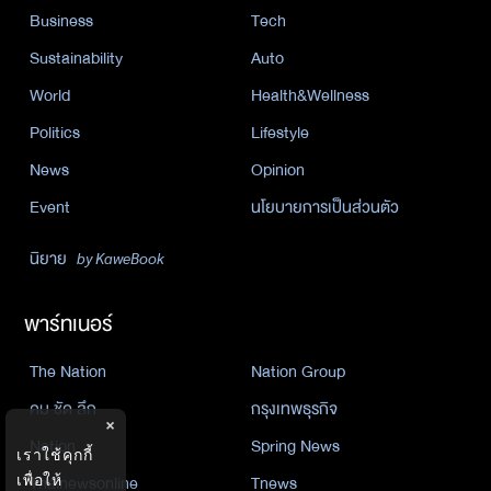
Business
Tech
Sustainability
Auto
World
Health&Wellness
Politics
Lifestyle
News
Opinion
Event
นโยบายการเป็นส่วนตัว
นิยาย
by KaweBook
พาร์ทเนอร์
The Nation
Nation Group
คม ชัด ลึก
กรุงเทพธุรกิจ
×
Nation
Spring News
เราใช้คุกกี้
Thainewsonline
Tnews
เพื่อให้