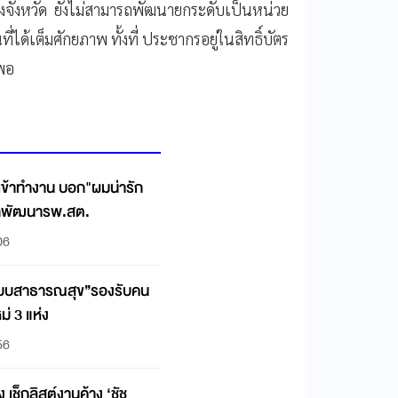
งจังหวัด ยังไม่สามารถพัฒนายกระดับเป็นหน่วย
ได้เต็มศักยภาพ ทั้งที่ ประชากรอยู่ในสิทธิ์บัตร
่พอ
เข้าทำงาน บอก"ผมน่ารัก
รุกพัฒนารพ.สต.
06
บบสาธารณสุข”รองรับคน
่ 3 แห่ง
56
ชัช