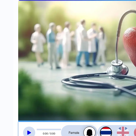
สลับเสียงอ่าน
0
:
00
/
0
:
00