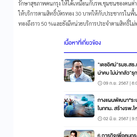
รักษาสุขภาพคนกรุง ให้ได้เหมือนกับรพ.ชุมชนของคนต่า
ให้บริการตามสิทธิ์บัตรทอง 30 บาทให้กับประชากรในพื้นที่
ทองถึงราว 50 %และยังมีหน่วยบริการประจำตามสิทธิ์ไม
เนื้อหาที่เกี่ยวข้อง
"เดชอิศม์"รมช.สธ.
น่าคบ ไม่น่ากลัว"
09 ก.ย. 2567 | 6:
กางแผนพัฒนา“ระ
ในกทม. สร้างรพ.ใหม
02 มิ.ย. 2567 | 9:
6 ภารกิจเพื่อคนกรุง เช็กลิสต์งานค้าง ‘