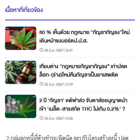
เนื้อหาที่เกี่ยวข้อง
80 % เห็นด้วย กฎหมาย "กัญชากัญชง"ใหม่
เดินหน้าชงบอร์ดป.ป.ส.
26 มิ.ย. 2567 | 6:41
เทียบต่าง "กฎหมายกัญชากัญชง” เก่าปลด
ล็อก-(ร่าง)ใหม่คืนกัญชาเป็นยาเสพติด
25 มิ.ย. 2567 | 4:19
2 ปี 'กัญชา' แพ้ฟาล์ว จับตาส่ออนุญาตนำ
เข้า 'เมล็ด-สารสกัด THC ไม่เกิน 0.2%' ?
23 มิ.ย. 2567 | 9:29
2.กลุ่มลูกหนี้ที่ค้างชำระ/ผิดนัด จะปรับโครงสร้างหนี้ ปลด