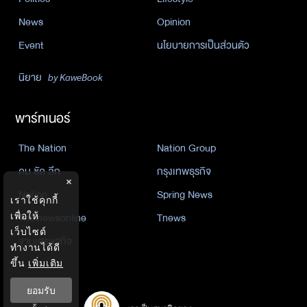
News
Opinion
Event
นโยบายการเป็นส่วนตัว
นิยาย
by KaweBook
พาร์ทเนอร์
The Nation
Nation Group
คม ชัด ลึก
กรุงเทพธุรกิจ
×
Nation
Spring News
เราใช้คุกกี้
เพื่อให้
Thainewsonline
Tnews
เว็บไซต์
ฐานเศรษฐกิจ
ทำงานได้ดี
ขึ้น
เพิ่มเติม
ยอมรับ