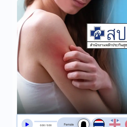
สลับเสียงอ่าน
0
:
00
/
0
:
00