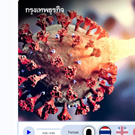
สลับเสียงอ่าน
0
:
00
/
0
:
00