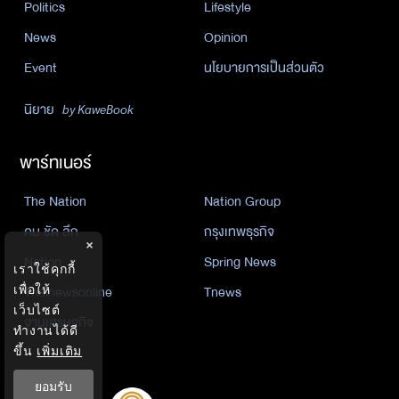
Politics
Lifestyle
News
Opinion
Event
นโยบายการเป็นส่วนตัว
นิยาย
by KaweBook
พาร์ทเนอร์
The Nation
Nation Group
คม ชัด ลึก
กรุงเทพธุรกิจ
×
Nation
Spring News
เราใช้คุกกี้
Thainewsonline
Tnews
เพื่อให้
เว็บไซต์
ฐานเศรษฐกิจ
ทำงานได้ดี
ขึ้น
เพิ่มเติม
ยอมรับ