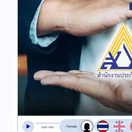
สลับเสียงอ่าน
0
:
00
/
0
:
00