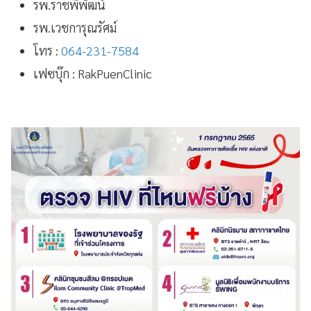
รพ.ราชพิพัฒน์
รพ.เวชการุณรัศม์
โทร :
064-231-7584
เฟซบุ๊ก : RakPuenClinic