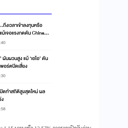
.ถึงเวลาเข้าลงทุนหรือ
' แม้เจอแรงกดดัน China
:40
ใต้’ ผันผวนสูง แม้ ‘เอไอ’ ดัน
พอร์ตปิดเสี่ยง
:30
 ปิดทำสถิติสูงสุดใหม่ ผล
่ง
:58
ึ้น 1.15 บาท หรือ 12.57% จากราคาปิดวันก่อน