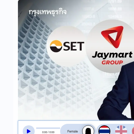
สลับเสียงอ่าน
0
:
00
/
0
:
00