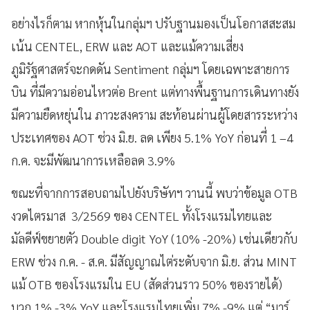
อย่างไรก็ตาม หากหุ้นในกลุ่มฯ ปรับฐานมองเป็นโอกาสสะสม
เน้น CENTEL, ERW และ AOT และแม้ความเสี่ยง
ภูมิรัฐศาสตร์จะกดดัน Sentiment กลุ่มฯ โดยเฉพาะสายการ
บิน ที่มีความอ่อนไหวต่อ Brent แต่ทางพื้นฐานการเดินทางยัง
มีความยืดหยุ่นใน ภาวะสงคราม สะท้อนผ่านผู้โดยสารระหว่าง
ประเทศของ AOT ช่วง มิ.ย. ลด เพียง 5.1% YoY ก่อนที่ 1 –4
ก.ค. จะมีพัฒนาการเหลือลด 3.9%
ขณะที่จากการสอบถามไปยังบริษัทฯ วานนี้ พบว่าข้อมูล OTB
งวดไตรมาส 3/2569 ของ CENTEL ทั้งโรงแรมไทยและ
มัลดีฟ์ขยายตัว Double digit YoY (10% -20%) เช่นเดียวกับ
ERW ช่วง ก.ค. - ส.ค. มีสัญญาณไต่ระดับจาก มิ.ย. ส่วน MINT
แม้ OTB ของโรงแรมใน EU (สัดส่วนราว 50% ของรายได้)
บวก 1% -3% YoY และโรงแรมไทยเพิ่ม 7% -9% แต่ “มาร์