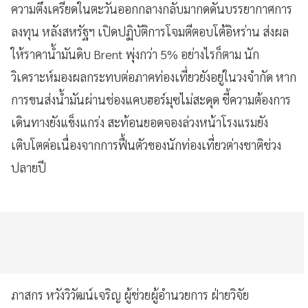
ความตึงเครียดในตะวันออกกลางกลับมากดดันบรรยากาศการ
ลงทุน หลังสหรัฐฯ เปิดปฏิบัติการโจมตีตอบโต้อิหร่าน ส่งผล
ให้ราคาน้ำมันดิบ Brent พุ่งกว่า 5% อย่างไรก็ตาม นัก
วิเคราะห์มองผลกระทบต่อภาคท่องเที่ยวยังอยู่ในวงจำกัด หาก
การขนส่งน้ำมันผ่านช่องแคบฮอร์มุซไม่สะดุด ชี้ความต้องการ
เดินทางยังแข็งแกร่ง สะท้อนยอดจองล่วงหน้าโรงแรมยัง
เติบโตต่อเนื่องจากการฟื้นตัวของนักท่องเที่ยวต่างชาติช่วง
ปลายปี
ภาสกร หวังวิวัฒน์เจริญ ผู้ช่วยผู้อำนวยการ ฝ่ายวิจัย