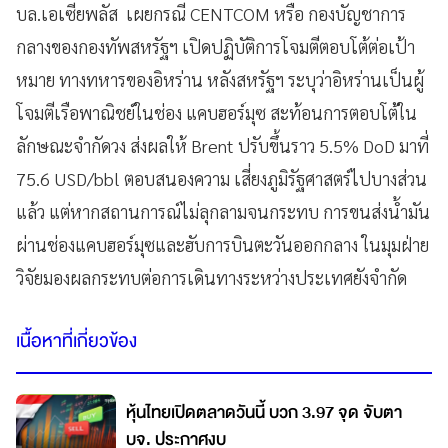
บล.เอเซียพลัส เผยกรณี CENTCOM หรือ กองบัญชาการ
กลางของกองทัพสหรัฐฯ เปิดปฏิบัติการโจมตีตอบโต้ต่อเป้า
หมาย ทางทหารของอิหร่าน หลังสหรัฐฯ ระบุว่าอิหร่านเป็นผู้
โจมตีเรือพาณิชย์ในช่อง แคบฮอร์มุซ สะท้อนการตอบโต้ใน
ลักษณะจำกัดวง ส่งผลให้ Brent ปรับขึ้นราว 5.5% DoD มาที่
75.6 USD/bbl ตอบสนองความ เสี่ยงภูมิรัฐศาสตร์ไปบางส่วน
แล้ว แต่หากสถานการณ์ไม่ลุกลามจนกระทบ การขนส่งน้ำมัน
ผ่านช่องแคบฮอร์มุซและฮับการบินตะวันออกกลาง ในมุมฝ่าย
วิจัยมองผลกระทบต่อการเดินทางระหว่างประเทศยังจำกัด
เนื้อหาที่เกี่ยวข้อง
หุ้นไทยเปิดตลาดวันนี้ บวก 3.97 จุด จับตา
บจ. ประกาศงบ