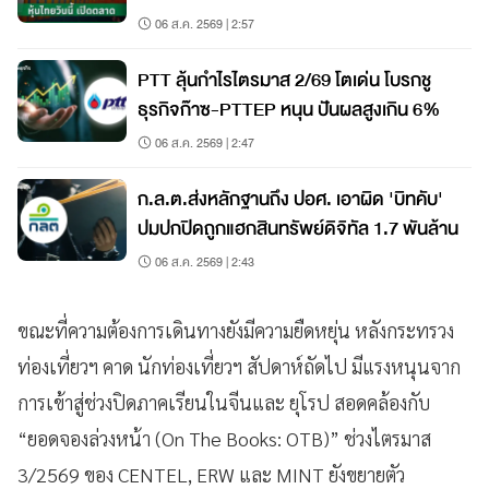
06 ส.ค. 2569 | 2:57
PTT ลุ้นกำไรไตรมาส 2/69 โตเด่น โบรกชู
ธุรกิจก๊าซ-PTTEP หนุน ปันผลสูงเกิน 6%
06 ส.ค. 2569 | 2:47
ก.ล.ต.ส่งหลักฐานถึง ปอศ. เอาผิด 'บิทคับ'
ปมปกปิดถูกแฮกสินทรัพย์ดิจิทัล 1.7 พันล้าน
06 ส.ค. 2569 | 2:43
ขณะที่ความต้องการเดินทางยังมีความยืดหยุ่น หลังกระทรวง
ท่องเที่ยวฯ คาด นักท่องเที่ยวฯ สัปดาห์ถัดไป มีแรงหนุนจาก
การเข้าสู่ช่วงปิดภาคเรียนในจีนและ ยุโรป สอดคล้องกับ
“ยอดจองล่วงหน้า (On The Books: OTB)” ช่วงไตรมาส
3/2569 ของ CENTEL, ERW และ MINT ยังขยายตัว