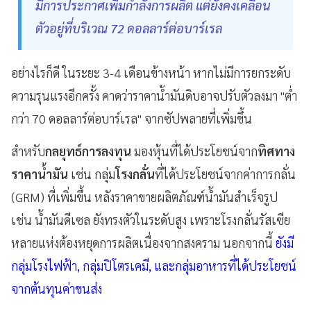
มีการประกาศเพิ่มกำลังการผลิต แต่ยังคงเคลื่อน
ตัวอยู่ที่บริเวณ 72 ดอลลาร์ต่อบาร์เรล
อย่างไรก็ดี ในระยะ 3-4 เดือนข้างหน้า หากไม่มีการยกระดับ
ความรุนแรงอีกครั้ง คาดว่าราคาน้ำมันดิบอาจปรับตัวลงมา "ต่ำ
กว่า 70 ดอลลาร์ต่อบาร์เรล" จากซัปพลายที่เพิ่มขึ้น
สำหรับ
กลยุทธ์การลงทุน
มองหุ้นที่ได้ประโยชน์จาก
ทิศทาง
ราคาน้ำมัน
เช่น กลุ่ม
โรงกลั่น
ที่ได้ประโยชน์จากค่าการกลั่น
(GRM) ที่เพิ่มขึ้น หลังราคาขายผลิตภัณฑ์น้ำมันสำเร็จรูป
เช่น น้ำมันดีเซล ยังทรงตัวในระดับสูง เพราะโรงกลั่นรัสเซีย
หลายแห่งต้องหยุดการผลิตเนื่องจากสงคราม นอกจากนี้
ยังมี
กลุ่มโรงไฟฟ้า, กลุ่มปิโตรเคมี, และกลุ่มอาหารที่ได้ประโยชน์
จากต้นทุนค่าขนส่ง