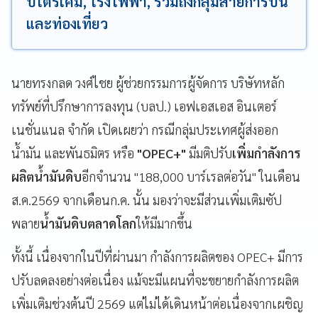
ปิโตรเคมี, โรงไฟฟ้า, รวมถึงกลุ่มสายการบิน
และท่องเที่ยว
นายทรงกลด วงศ์ไชย ผู้ช่วยกรรมการผู้จัดการ บริษัทหลัก
ทรัพย์ที่ปรึกษาการลงทุน (บลป.) เอฟเอสเอส อินเตอร์
เนชั่นแนล จำกัด เปิดเผยว่า กรณีกลุ่มประเทศผู้ส่งออก
น้ำมัน และพันธมิตร หรือ
"OPEC+"
มีมติปรับ
เพิ่มกำลังการ
ผลิตน้ำมันดิบ
อีกจำนวน "188,000 บาร์เรลต่อวัน" ในเดือน
ส.ค.2569 จากเดือนก.ค. นั้น มองว่าจะมีส่วนเพิ่มเติมซัป
พลาย
น้ำมันดิบตลาดโลก
ให้มีมากขึ้น
ทั้งนี้ เนื่องจากในปีที่ผ่านมา กำลังการผลิตของ OPEC+ มีการ
ปรับลดลงอย่างต่อเนื่อง แม้จะมีแผนที่จะขยายกำลังการผลิต
เพิ่มเติมช่วงต้นปี 2569 แต่ไม่ได้เดินหน้าต่อเนื่องจากเผชิญ