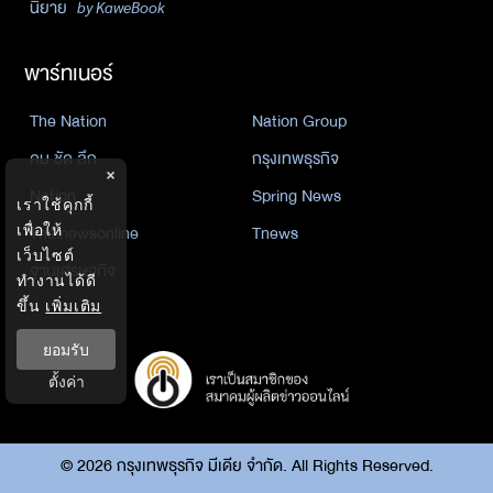
นิยาย
by KaweBook
พาร์ทเนอร์
The Nation
Nation Group
คม ชัด ลึก
กรุงเทพธุรกิจ
×
Nation
Spring News
เราใช้คุกกี้
เพื่อให้
Thainewsonline
Tnews
เว็บไซต์
ฐานเศรษฐกิจ
ทำงานได้ดี
ขึ้น
เพิ่มเติม
ยอมรับ
ตั้งค่า
©
2026
กรุงเทพธุรกิจ มีเดีย จำกัด. All Rights Reserved.