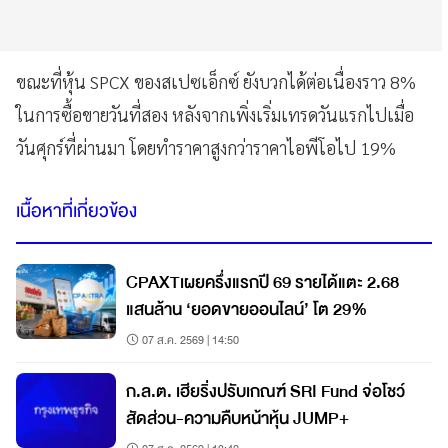
ขณะที่หุ้น SPCX ของสเปซเอ็กซ์ ยังบวกได้ต่อเนื่องราว 8%
ในการซื้อขายวันที่สอง หลังจากเพิ่งเริ่มเทรดวันแรกไปเมื่อ
วันศุกร์ที่ผ่านมา โดยทำราคาสูงกว่าราคาไอพีโอไป 19%
เนื้อหาที่เกี่ยวข้อง
CPAXTเผยครึ่งแรกปี 69 รายได้แตะ 2.68
แสนล้าน ‘ยอดขายออนไลน์’ โต 29%
07 ส.ค. 2569 | 14:50
ก.ล.ต. เฮียริ่งปรับเกณฑ์ SRI Fund จ่อโชว์
สัดส่วน-ความคืบหน้าหุ้น JUMP+