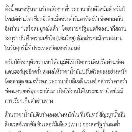
ทั้งนี้ ตลาดหุ้นขานรับหลังจากที่ประธานาธิบดีโดนัลด์ ทรัมป์
โพสต์ผ่านโซเชียลมีเดียเมื่อช่วงค่ำวันอาทิตย์ว่า ข้อตกลงกับ
อิหร่าน “เสร็จสมบูรณ์แล้ว” โดยนายกรัฐมนตรีของปากีสถาน
ระบุว่า บันทึกความเข้าใจ (เอ็มโอยู) ดังกล่าวจะมีการลงนาม
ในวันศุกร์นี้ที่ประเทศสวิตเซอร์แลนด์
ทรัมป์ยังระบุด้วยว่า เขาได้อนุมัติให้เปิดการเดินเรือผ่านช่อง
แคบฮอร์มุซอีกครั้ง ส่งผลให้ราคาน้ำมันปรับตัวลดลงอย่างหนัก
โดยล่าสุด ขณะที่รองประธานาธิบดีเจดี แวนซ์ กล่าวว่า คาดว่า
ช่องแคบฮอร์มุซจะกลับมาเปิดใช้งานได้ในระยะยาวโดยไม่มี
การเรียกเก็บค่าผ่านทาง
ด้านราคาน้ำมันดิบร่วงลงอย่างหนักในวันจันทร์ สัญญาน้ำมัน
ดิบเวสต์เทกซัส อินเตอร์มีเดียต (WTI) ของสหรัฐ ร่วงลงต่ำ