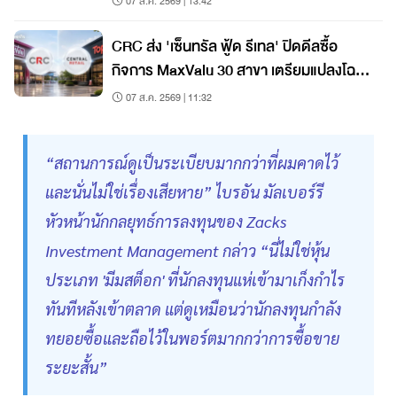
07 ส.ค. 2569 | 13:42
CRC ส่ง 'เซ็นทรัล ฟู้ด รีเทล' ปิดดีลซื้อ
กิจการ MaxValu 30 สาขา เตรียมแปลงโฉม
เป็น 'ท็อปส์'
07 ส.ค. 2569 | 11:32
“สถานการณ์ดูเป็นระเบียบมากกว่าที่ผมคาดไว้
และนั่นไม่ใช่เรื่องเสียหาย” ไบรอัน มัลเบอร์รี
หัวหน้านักกลยุทธ์การลงทุนของ Zacks
Investment Management กล่าว “นี่ไม่ใช่หุ้น
ประเภท 'มีมสต็อก' ที่นักลงทุนแห่เข้ามาเก็งกำไร
ทันทีหลังเข้าตลาด แต่ดูเหมือนว่านักลงทุนกำลัง
ทยอยซื้อและถือไว้ในพอร์ตมากกว่าการซื้อขาย
ระยะสั้น”