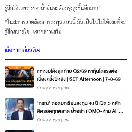
รู้สึกได้เลยว่าราคาน้ำมันจะต้องพุ่งสูงขึ้นอีกมาก”
“ในสภาพแวดล้อมการลงทุนแบบนี้ มันเป็นไปไม่ได้เลยที่จะ
รู้สึกสบายใจ” เขากล่าวเสริม
เนื้อหาที่เกี่ยวข้อง
เกาะงบโค้งสุดท้าย Q2/69 หาหุ้นโตแรงต่อ
เนื่องครึ่งปีหลัง | SET Afternoon | 7-8-69
07 ส.ค. 2569 | 8:00
'กรณ์' ถอดบทเรียนลงทุน 40 ปี เปิด 5 หลัก
คิดรอดทุกตลาด ย้ำอย่า FOMO-ห้าม All In
วินัยคือกุญแจสร้างมั่งคั่ง
07 ส.ค. 2569 | 5:24