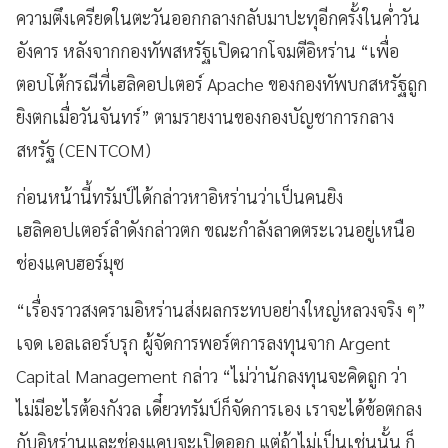
ความตึงเครียดในตะวันออกกลางกลับมาปะทุอีกครั้งในค่ำวัน
อังคาร หลังจากกองทัพสหรัฐเปิดฉากโจมตีอิหร่าน “เพื่อ
ตอบโต้กรณีที่เฮลิคอปเตอร์ Apache ของกองทัพบกสหรัฐถูก
ยิงตกเมื่อวันจันทร์” ตามรายงานของกองบัญชาการกลาง
สหรัฐ (CENTCOM)
ก่อนหน้านี้ทรัมป์ได้กล่าวหาอิหร่านว่าเป็นคนยิง
เฮลิคอปเตอร์ลำดังกล่าวตก ขณะกำลังลาดตระเวนอยู่เหนือ
ช่องแคบฮอร์มุซ
“เรื่องราวสงครามอิหร่านส่งผลกระทบอย่างใหญ่หลวงจริง ๆ”
เจด เอลเลอร์บรุก ผู้จัดการพอร์ตการลงทุนจาก Argent
Capital Management กล่าว “ไม่ว่านักลงทุนจะคิดถูก ว่า
ไม่มีอะไรต้องกังวล เดี๋ยวทรัมป์ก็จัดการเอง เราจะได้ข้อตกลง
กับอิหร่านและช่องแคบจะเปิดออก แต่ถ้าไม่เป็นเช่นนั้น ก็