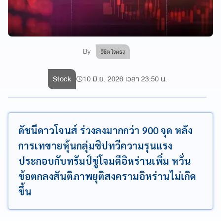
By
วิชิต ใจตรง
Stock
10 มิ.ย. 2026 เวลา 23:50 น.
ดัชนีดาวโจนส์ ร่วงลงมากกว่า 900 จุด หลัง
การเทขายหุ้นกลุ่มชิปทวีความรุนแรง
ประกอบกับทรัมป์ขู่โจมตีอิหร่านเพิ่ม หวั่น
ข้อตกลงสันติภาพยุติสงครามอิหร่านไม่เกิด
ขึ้น