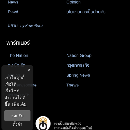
News
Opinion
Event
นโยบายการเป็นส่วนตัว
นิยาย
by KaweBook
พาร์ทเนอร์
The Nation
Nation Group
คม ชัด ลึก
กรุงเทพธุรกิจ
×
Nation
Spring News
เราใช้คุกกี้
Thainewsonline
Tnews
เพื่อให้
เว็บไซต์
ฐานเศรษฐกิจ
ทำงานได้ดี
ขึ้น
เพิ่มเติม
ยอมรับ
ตั้งค่า