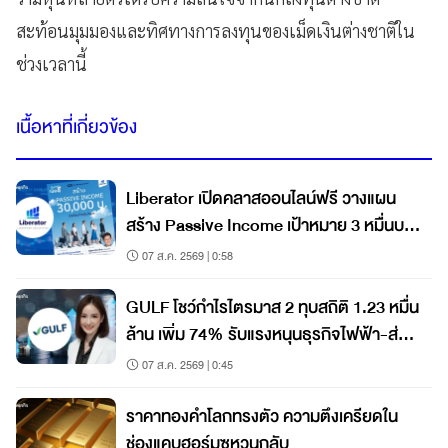
สะท้อนมุมมองและทิศทางการลงทุนของเม็ดเงินต่างชาติใน
ช่วงเวลานี้
เนื้อหาที่เกี่ยวข้อง
Liberator เปิดคลาสออนไลน์ฟรี วางแผน
สร้าง Passive Income เป้าหมาย 3 หมื่นบาท
ต่อเดือน
07 ส.ค. 2569 | 0:58
GULF โชว์กำไรไตรมาส 2 ทุบสถิติ 1.23 หมื่น
ล้าน เพิ่ม 74% รับแรงหนุนธุรกิจไฟฟ้า-ส่วน
แบ่งกำไร AIS
07 ส.ค. 2569 | 0:45
ราคาทองคำโลกทรงตัว ความตึงเครียดใน
ช่องแคบฮอร์มุซหวนกลับ