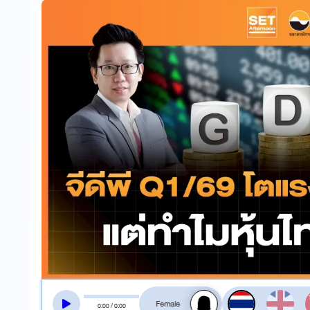
สลับเสียงอ่าน
0
:
00
/
0
:
00