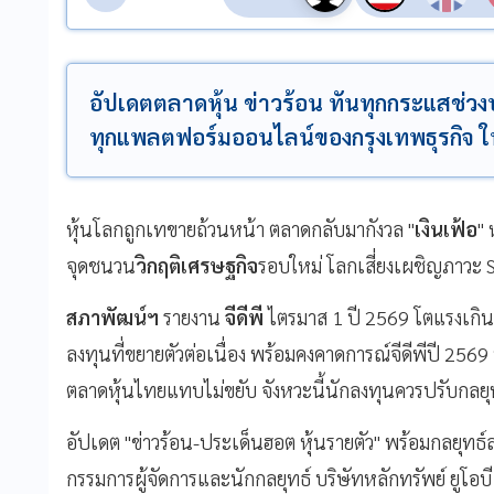
อัปเดตตลาดหุ้น ข่าวร้อน ทันทุกกระแสช่ว
ทุกแพลตฟอร์มออนไลน์ของกรุงเทพธุรกิจ ในวั
หุ้นโลกถูกเทขายถ้วนหน้า ตลาดกลับมากังวล "
เงินเฟ้อ
" 
จุดชนวน
วิกฤติเศรษฐกิจ
รอบใหม่ โลกเสี่ยงเผชิญภาวะ 
สภาพัฒน์ฯ
รายงาน
จีดีพี
ไตรมาส 1 ปี 2569 โตแรงเกิ
ลงทุนที่ขยายตัวต่อเนื่อง พร้อมคงคาดการณ์จีดีพีปี 256
ตลาดหุ้นไทยแทบไม่ขยับ จังหวะนี้นักลงทุนควรปรับกลยุท
อัปเดต "ข่าวร้อน-ประเด็นฮอต หุ้นรายตัว" พร้อมกลยุทธ์ล
กรรมการผู้จัดการและนักกลยุทธ์ บริษัทหลักทรัพย์ ยูโอ