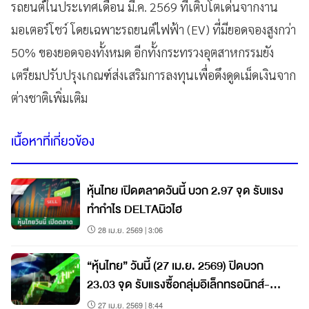
รถยนต์ในประเทศเดือน มี.ค. 2569 ที่เติบโตเด่นจากงาน
มอเตอร์โชว์ โดยเฉพาะรถยนต์ไฟฟ้า (EV) ที่มียอดจองสูงกว่า
50% ของยอดจองทั้งหมด อีกทั้งกระทรวงอุตสาหกรรมยัง
เตรียมปรับปรุงเกณฑ์ส่งเสริมการลงทุนเพื่อดึงดูดเม็ดเงินจาก
ต่างชาติเพิ่มเติม
เนื้อหาที่เกี่ยวข้อง
หุ้นไทย เปิดตลาดวันนี้ บวก 2.97 จุด รับแรง
ทำกำไร DELTAนิวไฮ
28 เม.ย. 2569 | 3:06
“หุ้นไทย” วันนี้ (27 เม.ย. 2569) ปิดบวก
23.03 จุด รับแรงซื้อกลุ่มอิเล็กทรอนิกส์-
ตัวเลขส่งออกแข็งแกร่ง
27 เม.ย. 2569 | 8:44