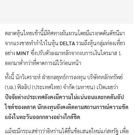
ตลาดหุ้นไทยเช้านี้มีทิศทางผันผวนโดยมีแรงกดดันดัชนีมา
จากแรงขายทำกำไรในหุ้น
DELTA
รวมถึงหุ้นกลุ่มท่องเที่ยว
อย่าง
MINT
ซึ่งปรับตัวลงมาหลักจากงบการเงินไตรมาส 1
ออกมาต่ำกว่าที่คาดการณ์ไว้ก่อนหน้า
ทั้งนี้ นักวิเคราะห์ ฝ่ายกลยุทธ์การลงทุน บริษัทหลักทรัพย์
(บล.) ฟิลลิป (ประเทศไทย) จำกัด (มหาชน) เปิดเผยว่า
ปัจจัยต่างประเทศยังคงมีความไม่แน่นอนและกดดันอัป
ไซด์ของตลาด นักลงทุนยังคงติดตามสถานการณ์ความขัด
แย้งในตะวันออกกลางอย่างใกล้ชิด
แม้จะมีกระแสข่าวว่าอิหร่านได้ยื่นข้อเสนอใหม่แก่สหรัฐ เพื่อ