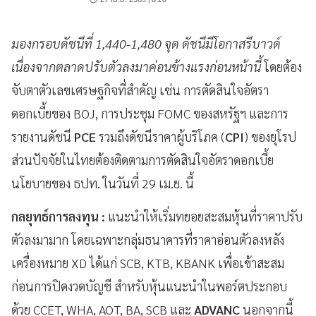
มองกรอบดัชนีที่ 1,440-1,480 จุด ดัชนีมีโอกาสรีบาวด์
เนื่องจากตลาดปรับตัวลงมาค่อนข้างแรงก่อนหน้านี้
โดยต้อง
จับตาตัวเลขเศรษฐกิจที่สำคัญ เช่น การตัดสินใจอัตรา
ดอกเบี้ยของ BOJ, การประชุม FOMC ของสหรัฐฯ และการ
รายงานดัชนี
PCE
รวมถึงดัชนีราคาผู้บริโภค (
CPI
) ของยุโรป
ส่วนปัจจัยในไทยต้องติดตามการตัดสินใจอัตราดอกเบี้ย
นโยบายของ ธปท. ในวันที่ 29 เม.ย. นี้
กลยุทธ์การลงทุน :
แนะนำให้เริ่มทยอยสะสมหุ้นที่ราคาปรับ
ตัวลงมามาก โดยเฉพาะกลุ่มธนาคารที่ราคาอ่อนตัวลงหลัง
เครื่องหมาย XD ได้แก่ SCB, KTB, KBANK เพื่อเข้าสะสม
ก่อนการปิดงวดบัญชี สำหรับหุ้นแนะนำในพอร์ตประกอบ
ด้วย CCET, WHA, AOT, BA, SCB และ
ADVANC
นอกจากนี้