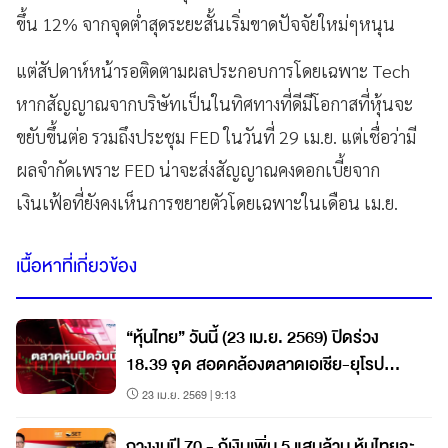
ขึ้น 12% จากจุดต่ำสุดระยะสั้นเริ่มขาดปัจจัยใหม่ๆหนุน
แต่สัปดาห์หน้ารอติดตามผลประกอบการโดยเฉพาะ Tech
หากสัญญาณจากบริษัทเป็นในทิศทางที่ดีมีโอกาสที่หุ้นจะ
ขยับขึ้นต่อ รวมถึงประชุม FED ในวันที่ 29 เม.ย. แต่เชื่อว่ามี
ผลจำกัดเพราะ FED น่าจะส่งสัญญาณคงดอกเบี้ยจาก
เงินเฟ้อที่ยังคงเห็นการขยายตัวโดยเฉพาะในเดือน เม.ย.
เนื้อหาที่เกี่ยวข้อง
“หุ้นไทย” วันนี้ (23 เม.ย. 2569) ปิดร่วง
18.39 จุด สอดคล้องตลาดเอเชีย-ยุโรป
เผชิญแรงขาย SCB, SCC, และ DELTA
23 เม.ย. 2569 | 9:13
กางงบปี 70 - กู้เงินเพิ่ม 5 แสนล้าน หุ้นไทยจะ