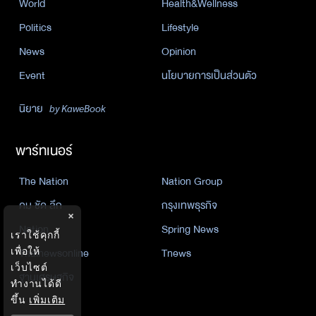
World
Health&Wellness
Politics
Lifestyle
News
Opinion
Event
นโยบายการเป็นส่วนตัว
นิยาย
by KaweBook
พาร์ทเนอร์
The Nation
Nation Group
คม ชัด ลึก
กรุงเทพธุรกิจ
×
Nation
Spring News
เราใช้คุกกี้
Thainewsonline
Tnews
เพื่อให้
เว็บไซต์
ฐานเศรษฐกิจ
ทำงานได้ดี
ขึ้น
เพิ่มเติม