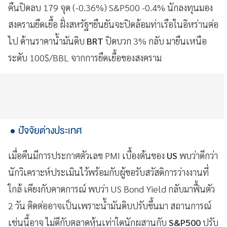
คืนปิดลบ 179 จุด (-0.36%) S&P500 -0.4% นักลงทุนมอง
สงครามยืดเยื้อ ฝั่งสหรัฐฯยืนยันจะปิดล้อมท่าเรือในอิหร่านต่อ
ไป ด้านราคาน้ำมันดิบ
BRT
ปิดบวก 3% กลับ มายืนเหนือ
ระดับ 100$/BBL จากการยืดเยื้อของสงคราม
ปัจจัยต่างประเทศ
เมื่อคืนมีการประกาศตัวเลข PMI เบื้องต้นของ
US
พบว่าดีกว่า
นักวิเคราะห์ประเมินไว้พร้อมกับผู้ขอรับสวัสดิการว่างงานที่
ใกล้ เคียงกับคาดการณ์ พบว่า US Bond Yield กลับมาฟื้นตัว
2 วัน ติดต่ออาจเป็นเพราะน้ำมันดิบปรับขึ้นมา สถานการณ์
เช่นนี้อาจ ไม่ดีกับตลาดหุ้นเท่าใดนักผสานกับ
S&P500
ปรับ