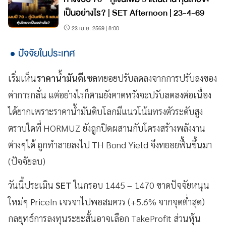
เป็นอย่างไร? | SET Afternoon | 23-4-69
23 เม.ย. 2569 | 8:00
ปัจจัยในประเทศ
เริ่มเห็น
ราคาน้ำมันดีเซล
ทยอยปรับลดลงจากการปรับลงของ
ค่าการกลั่น แต่อย่างไรก็ตามยังคาดหวังจะปรับลดลงต่อเนื่อง
ได้ยากเพราะราคาน้ำมันดิบโลกมีแนวโน้มทรงตัวระดับสูง
ตราบใดที่ HORMUZ ยังถูกปิดผสานกับโครงสร้างพลังงาน
ต่างๆได้ ถูกทำลายลงไป TH Bond Yield จึงทยอยฟื้นขึ้นมา
(ปัจจัยลบ)
วันนี้ประเมิน
SET
ในกรอบ 1445 – 1470 ขาดปัจจัยหนุน
ใหม่ๆ PriceIn เจรจาไปพอสมควร (+5.6% จากจุดต่ำสุด)
กลยุทธ์การลงทุนระยะสั้นอาจเลือก TakeProfit ส่วนหุ้น