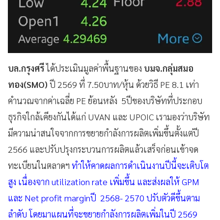
บล.กรุงศรี
ได้ประเมินมูลค่าพื้นฐานของ
บมจ.กลุ่มสมอ
ทอง(SMO)
ปี 2569 ที่ 7.50บาท/หุ้น ด้วยวิธี PE 8.1 เท่า
คำนวณจากค่าเฉลี่ย PE ย้อนหลัง 5ปีของบริษัทที่ประกอบ
ธุรกิจใกล้เคียงกันได้แก่ UVAN และ UPOIC เรามองว่าบริษัท
มีความน่าสนใจจากการขยายกำลังการผลิตเพิ่มขึ้นตั้งแต่ปี
2566 และปรับปรุงกระบวนการผลิตแล้วเสร็จก่อนเข้าจด
ทะเบียนในตลาดฯ
ทำให้คาดผลการดำเนินงานปีนี้จะเติบโต
สูง เนื่องจาก utilization rate เพิ่มขึ้น และส่งผลให้ GPM
และ Net profit marginปี 2568- 2570 ปรับตัวดีขึ้นตาม
ลำดับ โดยมาแผนที่จะขยายกำลังการผลิตเพิ่มในปี 2569