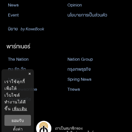
News
Opinion
Event
นโยบายการเป็นส่วนตัว
นิยาย
by KaweBook
พาร์ทเนอร์
The Nation
Nation Group
คม ชัด ลึก
กรุงเทพธุรกิจ
×
Nation
Spring News
เราใช้คุกกี้
เพื่อให้
Thainewsonline
Tnews
เว็บไซต์
ฐานเศรษฐกิจ
ทำงานได้ดี
ขึ้น
เพิ่มเติม
ยอมรับ
ตั้งค่า