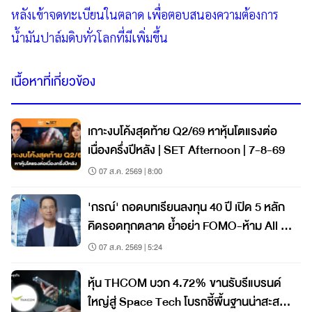
หลังเข้าจดทะเบียนในตลาด เพื่อตอบสนองความต้องการ
น้ำมันปาล์มดิบทั่วโลกที่มีเพิ่มขึ้น
เนื้อหาที่เกี่ยวข้อง
เกาะงบโค้งสุดท้าย Q2/69 หาหุ้นโตแรงต่อ
เนื่องครึ่งปีหลัง | SET Afternoon | 7-8-69
07 ส.ค. 2569 | 8:00
'กรณ์' ถอดบทเรียนลงทุน 40 ปี เปิด 5 หลัก
คิดรอดทุกตลาด ย้ำอย่า FOMO-ห้าม All In
วินัยคือกุญแจสร้างมั่งคั่ง
07 ส.ค. 2569 | 5:24
หุ้น THCOM บวก 4.72% ขานรับรีแบรนด์
ใหญ่สู่ Space Tech โบรกชี้พื้นฐานน่าสะสม