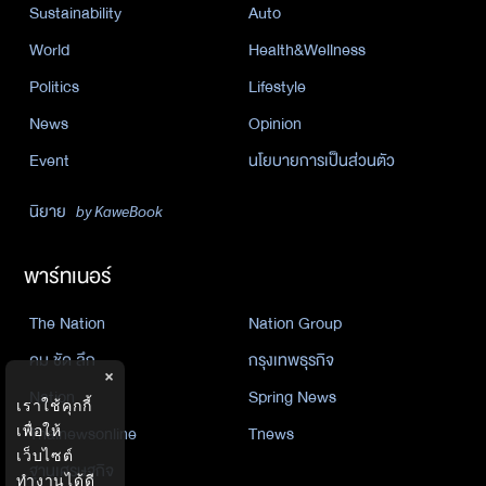
Sustainability
Auto
World
Health&Wellness
Politics
Lifestyle
News
Opinion
Event
นโยบายการเป็นส่วนตัว
นิยาย
by KaweBook
พาร์ทเนอร์
The Nation
Nation Group
คม ชัด ลึก
กรุงเทพธุรกิจ
×
Nation
Spring News
เราใช้คุกกี้
Thainewsonline
Tnews
เพื่อให้
เว็บไซต์
ฐานเศรษฐกิจ
ทำงานได้ดี