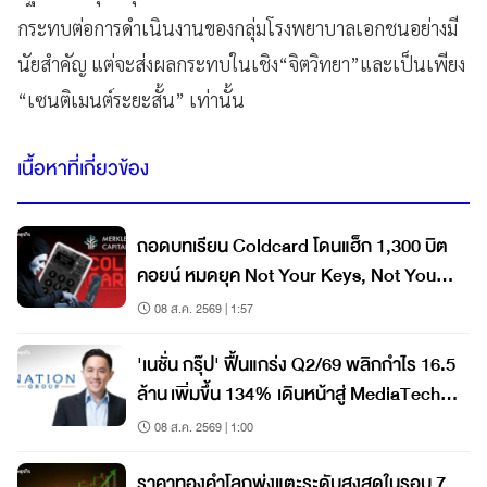
กระทบต่อการดำเนินงานของกลุ่มโรงพยาบาลเอกชนอย่างมี
นัยสำคัญ แต่จะส่งผลกระทบในเชิง“จิตวิทยา”และเป็นเพียง
“เซนติเมนต์ระยะสั้น” เท่านั้น
เนื้อหาที่เกี่ยวข้อง
ถอดบทเรียน Coldcard โดนแฮ็ก 1,300 บิต
คอยน์ หมดยุค Not Your Keys, Not Your
Coins?
08 ส.ค. 2569 | 1:57
'เนชั่น กรุ๊ป' ฟื้นแกร่ง Q2/69 พลิกกำไร 16.5
ล้าน เพิ่มขึ้น 134% เดินหน้าสู่ MediaTech
เต็มรูปแบบ
08 ส.ค. 2569 | 1:00
ราคาทองคำโลกพุ่งแตะระดับสูงสุดในรอบ 7