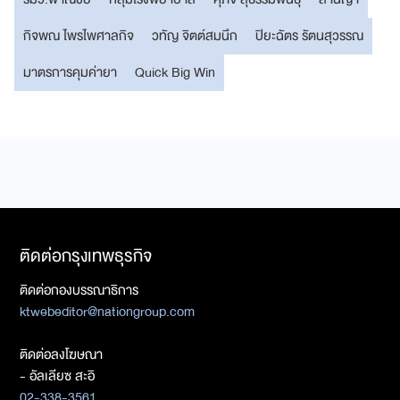
กิจพณ ไพรไพศาลกิจ
วทัญ จิตต์สมนึก
ปิยะฉัตร รัตนสุวรรณ
มาตรการคุมค่ายา
Quick Big Win
ติดต่อกรุงเทพธุรกิจ
ติดต่อกองบรรณาธิการ
ktwebeditor@nationgroup.com
ติดต่อลงโฆษณา
- อัลเลียซ สะอิ
02-338-3561