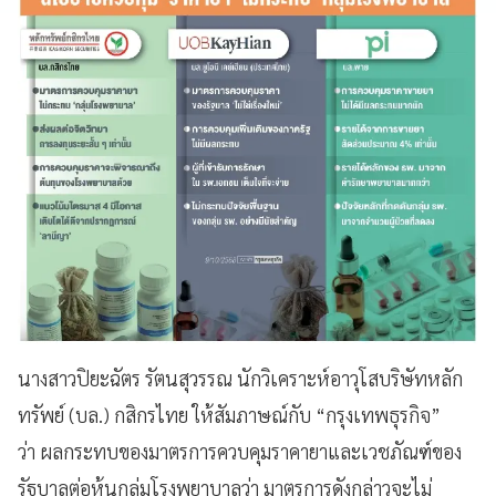
นางสาวปิยะฉัตร รัตนสุวรรณ นักวิเคราะห์อาวุโสบริษัทหลัก
ทรัพย์ (บล.) กสิกรไทย ให้สัมภาษณ์กับ “กรุงเทพธุรกิจ”
ว่า ผลกระทบของมาตรการควบคุมราคายาและเวชภัณฑ์ของ
รัฐบาลต่อหุ้นกลุ่มโรงพยาบาลว่า มาตรการดังกล่าวจะไม่