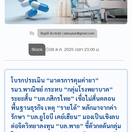
By
อัญชลี สบายสุข |
sabuysuk@gmail.com
Stock
08 ต.ค. 2025 เวลา 23:00 น.
โบรกประเมิน “มาตรการคุมค่ายา”
รมว.พาณิชย์ กระทบ “กลุ่มโรงพยาบาล”
ระยะสั้น “บล.กสิกรไทย” เชื่อไม่สั่นคลอน
พื้นฐานธุรกิจ เหตุ “รายได้” หลักมาจากค่า
รักษา “บล.ยูโอบี เคย์เฮียน” มองเป็นเชิงลบ
ต่อจิตวิทยาลงทุน “บล.พาย” ชี้ตัวกดดันกลุ่ม