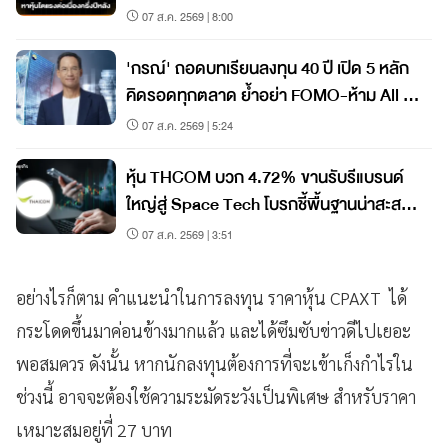
07 ส.ค. 2569 | 8:00
'กรณ์' ถอดบทเรียนลงทุน 40 ปี เปิด 5 หลัก
คิดรอดทุกตลาด ย้ำอย่า FOMO-ห้าม All In
วินัยคือกุญแจสร้างมั่งคั่ง
07 ส.ค. 2569 | 5:24
หุ้น THCOM บวก 4.72% ขานรับรีแบรนด์
ใหญ่สู่ Space Tech โบรกชี้พื้นฐานน่าสะสม
ราคายังมีอัพไซด์
07 ส.ค. 2569 | 3:51
อย่างไรก็ตาม คำแนะนำในการลงทุน ราคาหุ้น CPAXT ได้
กระโดดขึ้นมาค่อนข้างมากแล้ว และได้ซึมซับข่าวดีไปเยอะ
พอสมควร ดังนั้น หากนักลงทุนต้องการที่จะเข้าเก็งกำไรใน
ช่วงนี้ อาจจะต้องใช้ความระมัดระวังเป็นพิเศษ สำหรับราคา
เหมาะสมอยู่ที่ 27 บาท