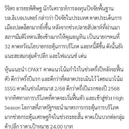
วิจิตร อารยะพิศิษฐ นักวิเคราะห์การลงทุนปัจจัยพื้นฐาน
บล.ลิเบอเรเตอร์ กล่าวว่า ปัจจัยในประเทศ คาดประเด็นการ
เมืองปลดล็ฮกมากยิ่งขึ้น หลังจากช่วงปลายสัปดาห์ที่ผ่านมา
สภาฯมีมติโหตวเสียงข้างมากให้คุณอนุทิน เป็นนายกฯคนที่
32 คาดหวังนโยบายกระตุ้นการบริโภค และหนี้ดีขึ้น ดังนั้นยัง
แนะสะสมกลุ่มค้าปลีก และไฟแนนซ์ เด่น
หุ้นแนะนำ CPAXT คาดแนวโน้มกำไรในช่วงครึ่งปีหลังจะฟื้น
ตัว ดีกว่าครึ่งปีแรก และดีกว่าที่ตลาดประเมินไว้ โดยแนวโน้ม
SSSG คาดในช่วงไตรมาส 2/68 ดีกว่าครึ่งปีแรกของปี 2568
จากทิศทางการบริโภคที่คาดจะเริ่มฟื้นตัว และเข้าสู่ช่วง High
Season โอกาสที่ภาครัฐฯจะนำมาตรการกระตุ้นการบริโภค
มากช่วยกระตุ้นเศรษฐกิจในช่วงระยะสั้น คาดเป็นบวกต่อกลุ่ม
ค้าปลีก ราคาเป้าหมาย 24.00 บาท