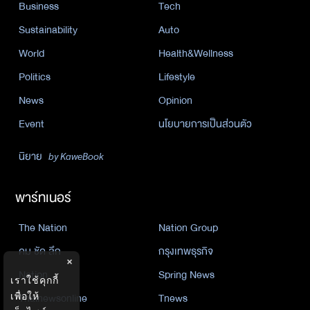
Business
Tech
Sustainability
Auto
World
Health&Wellness
Politics
Lifestyle
News
Opinion
Event
นโยบายการเป็นส่วนตัว
นิยาย
by KaweBook
พาร์ทเนอร์
The Nation
Nation Group
คม ชัด ลึก
กรุงเทพธุรกิจ
×
Nation
Spring News
เราใช้คุกกี้
เพื่อให้
Thainewsonline
Tnews