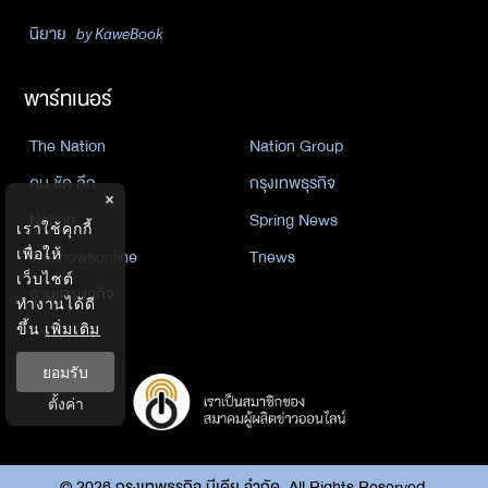
นิยาย
by KaweBook
พาร์ทเนอร์
The Nation
Nation Group
คม ชัด ลึก
กรุงเทพธุรกิจ
×
Nation
Spring News
เราใช้คุกกี้
เพื่อให้
Thainewsonline
Tnews
เว็บไซต์
ฐานเศรษฐกิจ
ทำงานได้ดี
ขึ้น
เพิ่มเติม
ยอมรับ
ตั้งค่า
©
2026
กรุงเทพธุรกิจ มีเดีย จำกัด. All Rights Reserved.