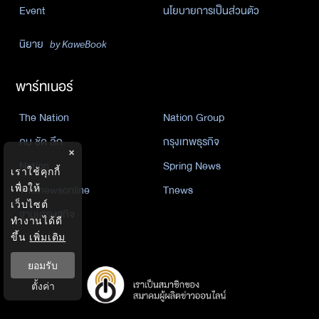
Event
นโยบายการเป็นส่วนตัว
นิยาย
by KaweBook
พาร์ทเนอร์
The Nation
Nation Group
คม ชัด ลึก
กรุงเทพธุรกิจ
×
Nation
Spring News
เราใช้คุกกี้
เพื่อให้
Thainewsonline
Tnews
เว็บไซต์
ฐานเศรษฐกิจ
ทำงานได้ดี
ขึ้น
เพิ่มเติม
ยอมรับ
ตั้งค่า