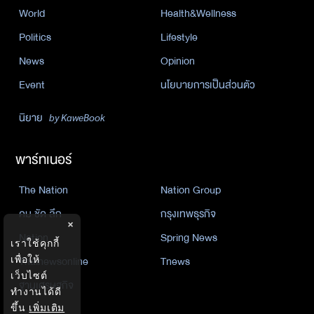
World
Health&Wellness
Politics
Lifestyle
News
Opinion
Event
นโยบายการเป็นส่วนตัว
นิยาย
by KaweBook
พาร์ทเนอร์
The Nation
Nation Group
คม ชัด ลึก
กรุงเทพธุรกิจ
×
Nation
Spring News
เราใช้คุกกี้
Thainewsonline
Tnews
เพื่อให้
เว็บไซต์
ฐานเศรษฐกิจ
ทำงานได้ดี
ขึ้น
เพิ่มเติม