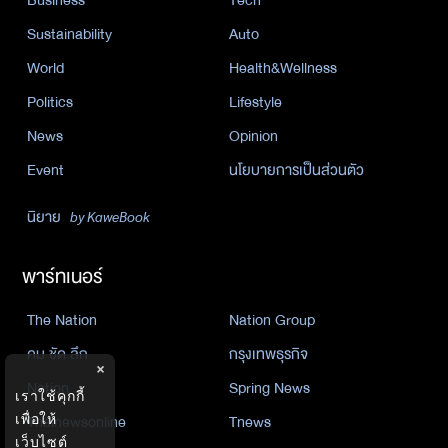
Sustainability
Auto
World
Health&Wellness
Politics
Lifestyle
News
Opinion
Event
นโยบายการเป็นส่วนตัว
นิยาย
by KaweBook
พาร์ทเนอร์
The Nation
Nation Group
คม ชัด ลึก
กรุงเทพธุรกิจ
×
Nation
Spring News
เราใช้คุกกี้
Thainewsonline
Tnews
เพื่อให้
เว็บไซต์