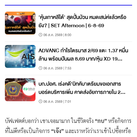
'หุ้นเกาหลีใต้' สุดปั่นป่วน หมดเสน่ห์แล้วหรือ
ยัง? | SET Afternoon | 6-8-69
06 ส.ค. 2569 | 8:00
ADVANC กำไรไตรมาส 2/69 แตะ 1.37 หมื่น
ล้าน พร้อมปันผล 8.69 บาท/หุ้น XD 19
ส.ค.นี้
06 ส.ค. 2569 | 7:53
บก.ปอศ. เร่งคดี‘บิทคับ‘เตรียมขอเอกสาร
บอร์ดบริหารเพิ่ม คาดส่งอัยการภายใน 2
เดือน
06 ส.ค. 2569 | 7:01
บัฟเฟตต์บอกว่า เขาเจอมามาก ในชีวิตจริง
“กบ”
หรือกิจการ
ที่ไม่ดีหรือเป็นกิจการ
“เจ๊ง”
และเราหวังว่าเราเข้าไปซื้อหรือ