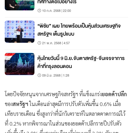
ทิศทางต่อไปอย่างไร
10 ก.ค. 2568 | 22:00
“พิชัย” เผย ไทยพร้อมเป็นหุ้นส่วนเศรษฐกิจ
สหรัฐฯ เต็มรูปแบบ
21 พ.ค. 2568 | 4:57
หุ้นไทยวันนี้ 9 มิ.ย.จับตาสหรัฐ-จีนเจรจาการ
ค้าที่กรุงลอนดอน
09 มิ.ย. 2568 | 1:28
โดยปัจจัยหนุนจากเศรษฐกิจสหรัฐฯ ที่แข็งแกร่ง
ยอดค้าปลีก
ของ
สหรัฐฯ
ในเดือนล่าสุดมีการปรับตัวเพิ่มขึ้น 0.6% เมื่อ
เทียบรายเดือน ซึ่งสูงกว่าที่นักวิเคราะห์ในตลาดคาดการณ์ไว้
ที่ 0.2% หากพิจารณาในส่วนของยอดค้าปลีกรายปีปรับตัว