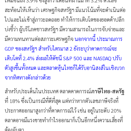
เพิ่มขึ้นถึง 3.9% ซึ่งสูงกว่าเดือนที่ผ่านมาที่ 3.2% ตัวเลข
สะท้อนให้เห็นว่า เศรษฐกิจสหรัฐฯ มีแนวโน้มที่จะดำเนินต่อ
ไปและไม่เข้าสู่ภาวะถดถอย ทำให้การเติบโตของยอดค้าปลีก
บ่งชี้ว่า ผู้บริโภคชาวสหรัฐฯ มีความสามารถในการจับจ่ายและ
มีความทนทานต่อสภาวะเศรษฐกิจ
นอกจากนี้ ประมาณการ
GDP ของสหรัฐฯ สำหรับไตรมาส 2 ยังระบุว่าคาดการณ์จะ
เติบโตที่ 2.4% ส่งผลให้ดัชนี S&P 500 และ NASDAQ ปรับ
ตัวสูงขึ้นทั้งหมด และตลาดหุ้นไทยก็ได้รับอานิสงส์ในเชิงบวก
จากทิศทางดังกล่าวด้วย
สำหรับประเด็นในประเทศ ตลาดคาดการณ์
ภาษีไทย-สหรัฐ
ที่ 18% ซึ่งเป็นกรณีที่ดีที่สุด แต่ทว่าหากตัวเลขภาษีจริงที่
ประกาศออกมาสูงกว่าที่คาดการณ์ไว้ เช่น อยู่ในระดับ 20%
ตลาดอาจมีแรงขายทำกำไรออกมาก็เป็นอีกหนึ่งความเสี่ยงที่
ต้องจับตา