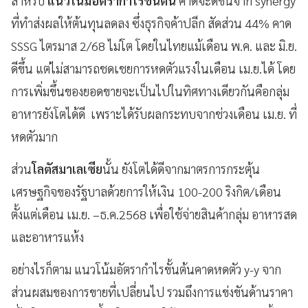
สำหรับ
แนวโน้มอัตรากำไรขั้นต้น
คาดจะดีขึ้นจาก synergy
ที่ทำส่งผลให้ต้นทุนลดลง ซึ่งธุรกิจค้าปลีก สัดส่วน 44% คาด
SSSG ไตรมาส 2/68 ไม่โต โดยในไทยแม้เดือน พ.ค. และ มิ.ย.
ดีขึ้น แต่ไม่สามารถชดเชยการหดตัวแรงในเดือน เม.ย.ได้ โดย
การเพิ่มขึ้นของยอดขายจะเป็นไปในทิศทางเดียวกันคือกลุ่ม
อาหารยังโตได้ดี เพราะได้รับผลกระทบจากช่วงเดือน เม.ย. ที่
หดตัวมาก
ส่วน
โลตัสมาเลเซีย
นั้น ยังโตได้ดีจากมาตรการกระตุ้น
เศรษฐกิจของรัฐบาลด้วยการให้เงิน 100-200 ริงกิต/เดือน
ตั้งแต่เดือน เม.ย. –ธ.ค.2568 เพื่อใช้จ่ายสินค้ากลุ่ม อาหารสด
และอาหารแห้ง
อย่างไรก็ตาม แนวโน้มอัตรากำไรขั้นต้นคาดหดตัว y-y จาก
ส่วนผสมของการขายที่เปลี่ยนไป รวมถึงการแข่งขันด้านราคา