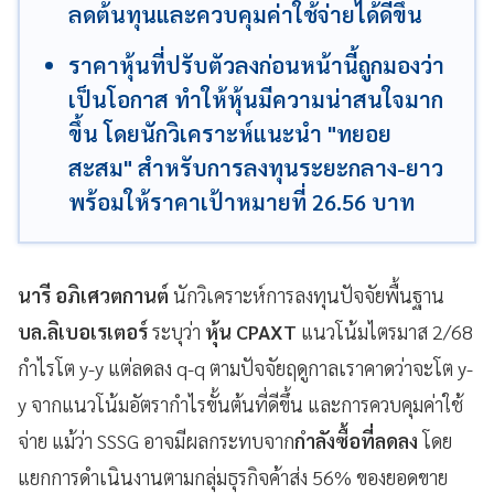
ลดต้นทุนและควบคุมค่าใช้จ่ายได้ดีขึ้น
ราคาหุ้นที่ปรับตัวลงก่อนหน้านี้ถูกมองว่า
เป็นโอกาส ทำให้หุ้นมีความน่าสนใจมาก
ขึ้น โดยนักวิเคราะห์แนะนำ "ทยอย
สะสม" สำหรับการลงทุนระยะกลาง-ยาว
พร้อมให้ราคาเป้าหมายที่ 26.56 บาท
นารี อภิเศวตกานต์
นักวิเคราะห์การลงทุนปัจจัยพื้นฐาน
บล.ลิเบอเรเตอร์
ระบุว่า
หุ้น CPAXT
แนวโน้มไตรมาส 2/68
กำไรโต y-y แต่ลดลง q-q ตามปัจจัยฤดูกาลเราคาดว่าจะโต y-
y จากแนวโน้มอัตรากำไรขั้นต้นที่ดีขึ้น และการควบคุมค่าใช้
จ่าย แม้ว่า SSSG อาจมีผลกระทบจาก
กำลังซื้อที่ลดลง
โดย
แยกการดำเนินงานตามกลุ่มธุรกิจค้าส่ง 56% ของยอดขาย