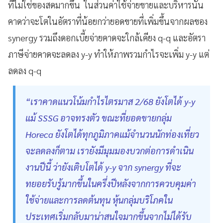
ที่ไม่ใช่ของสดมากขึ้น ในส่วนค่าใช้จ่ายขายและบริหารนั้น
คาดว่าจะโตในอัตราที่น้อยกว่ายอดขายที่เพิ่มขึ้นจากผลของ
synergy รวมถึงดอกเบี้ยจ่ายคาดจะใกล้เคียง q-q และอัตรา
ภาษีจ่ายคาดจะลดลง y-y ทำให้ภาพรวมกำไรจะเพิ่ม y-y แต่
ลดลง q-q
“เราคาดแนวโน้มกำไรไตรมาส 2/68 ยังโตได้ y-y
แม้ SSSG อาจทรงตัว ขณะที่ยอดขายกลุ่ม
Horeca ยังโตได้ทุกภูมิภาคแม้จำนวนนักท่องเที่ยว
จะลดลงก็ตาม เรายังมีมุมมองบวกต่อการดำเนิน
งานปีนี้ ว่ายังเติบโตได้ y-y จาก synergy ที่จะ
ทยอยรับรู้มากขึ้นในครึ่งปีหลังจากการควบคุมค่า
ใช้จ่ายและการลดต้นทุน หุ้นกลุ่มบริโภคใน
ประเทศเริ่มกลับมาน่าสนใจมากขึ้นจากไม่ได้รับ