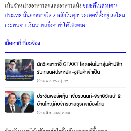
เน้นจำหน่ายอาหารสดและอาหารแห้ง
ขณะที่ในส่วนต่าง
ประเทศ นั้นยอดขายโต 2 หลักในทุกประเทศที่ตั้งอยู่ แต่โดน
กระทบจากเงินบาทแข็งค่าทำให้โตลดลง
เนื้อหาที่เกี่ยวข้อง
นักวิเคราะห์ชี้ CPAXT โดดเด่นในกลุ่มค้าปลีก
รับเทรนด์ประหยัด–ชูสินค้าจำเป็น
26 พ.ค. 2568 | 5:21
ประชันพอร์ตหุ้น 'เจียรวนนท์-จิราธิวัฒน์' 2
บ้านใหญ่คับจักรวาลธุรกิจเมืองไทย
06 มิ.ย. 2568 | 23:00