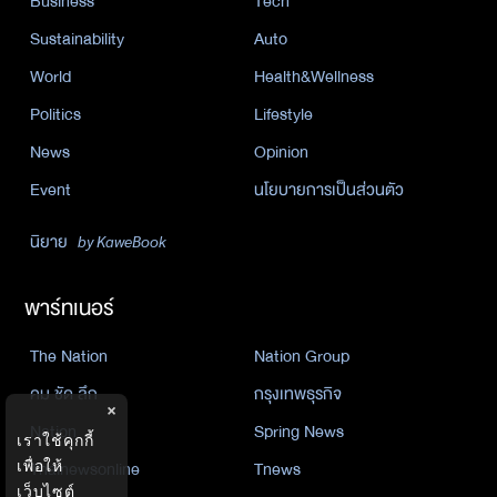
Business
Tech
Sustainability
Auto
World
Health&Wellness
Politics
Lifestyle
News
Opinion
Event
นโยบายการเป็นส่วนตัว
นิยาย
by KaweBook
พาร์ทเนอร์
The Nation
Nation Group
คม ชัด ลึก
กรุงเทพธุรกิจ
×
Nation
Spring News
เราใช้คุกกี้
Thainewsonline
Tnews
เพื่อให้
เว็บไซต์