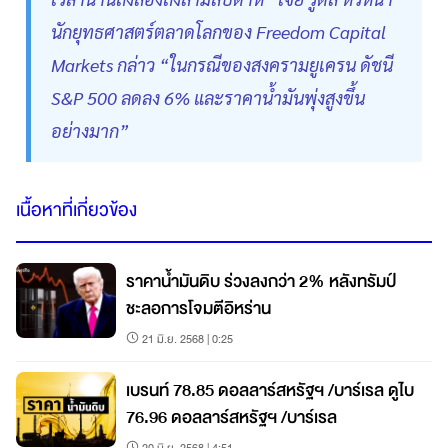
นักยุทธศาสตร์ตลาดโลกของ Freedom Capital
Markets กล่าว “ในกรณีของสงครามยูเครน ดัชนี
S&P 500 ลดลง 6% และราคาน้ำมันพุ่งสูงขึ้น
อย่างมาก”
เนื้อหาที่เกี่ยวข้อง
ราคาน้ำมันดิบ ร่วงลงกว่า 2% หลังทรัมป์
ชะลอการโจมตีอิหร่าน
21 มิ.ย. 2568 | 0:25
เบรนท์ 78.85 ดอลลาร์สหรัฐฯ /บาร์เรล ดูไบ
76.96 ดอลลาร์สหรัฐฯ /บาร์เรล
20 มิ.ย. 2568 | 4:51