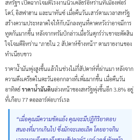
สหรัฐฯ เปิดฉากโจมตีโรงงานนิวเคลียร์อิหร่านที่เมืองฟอร์
โดว์, อิสฟาฮาน และนาทันซ์ เมื่อคืนวันเสาร์ตามเวลาสหรัฐ
สร้างความประหลาดใจให้กับนักลงทุนที่คาดหวังว่าอาจมีการ
ทูตกันมากขึ้น หลังจากทรัมป์กล่าวเมื่อวันศุกร์ว่าเขาจะตัดสิน
ใจโจมตีอิหร่าน "ภายใน 2 สัปดาห์ข้างหน้า" ตามรายงานของ
ทำเนียบขาว
ราคาน้ำมันพุ่งสูงขึ้นแล้วในช่วงไม่กี่สัปดาห์ที่ผ่านมา หลังจาก
ความตึงเครียดในตะวันออกกลางที่เพิ่มมากขึ้น เมื่อคืนวัน
อาทิตย์
ราคาน้ำมันดิบ
ล่วงหน้าของสหรัฐพุ่งขึ้นอีก 3.8% อยู่
ที่เกือบ 77 ดอลลาร์ต่อบาร์เรล
“เมื่อคุณมีความขัดแย้ง คุณจะมีปฏิกิริยาตอบ
สนองที่มากเกินไป ซึ่งมักจะเลยเถิด โดยอาจกิน
เวลานานถึงสองถึงสามสัปดาห์” เจย์ วูดส์ หัวหน้า