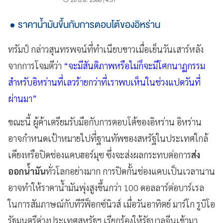
ราคาน้ำมันขึ้นกับการตอบโต้ของอิหร่าน
ทรัมป์ กล่าวสุนทรพจน์ที่ทำเนียบขาวเมื่อเย็นวันเสาร์หลัง
จากการโจมตีว่า
“จะมีสันติภาพหรือไม่ก็จะมีโศกนาฏกรรม
สำหรับอิหร่านที่เลวร้ายกว่าที่เราพบเห็นในช่วงแปดวันที่
ผ่านมา”
ขณะนี้ ผู้ค้าเตรียมรับมือกับการตอบโต้ของอิหร่าน อิหร่าน
อาจกำหนดเป้าหมายไปที่ฐานทัพของสหรัฐในประเทศใกล้
เคียงหรือปิดช่องแคบฮอร์มุซ ซึ่งจะส่งผลกระทบต่อการ
ส่ง
ออกน้ำมัน
ทั่วโลกอย่างมาก การปิดกั้นช่องแคบเป็นเวลานาน
อาจทำให้ราคาน้ำมันพุ่งสูงขึ้นกว่า 100 ดอลลาร์ต่อบาร์เรล
ในการสัมภาษณ์กับทีวีฟ็อกซ์นิวส์ เมื่อวันอาทิตย์ มาร์โก รูบิโอ
รัฐมนตรีต่างประเทศสหรัฐฯ เรียกร้องให้รัฐบาลจีนเข้ามา