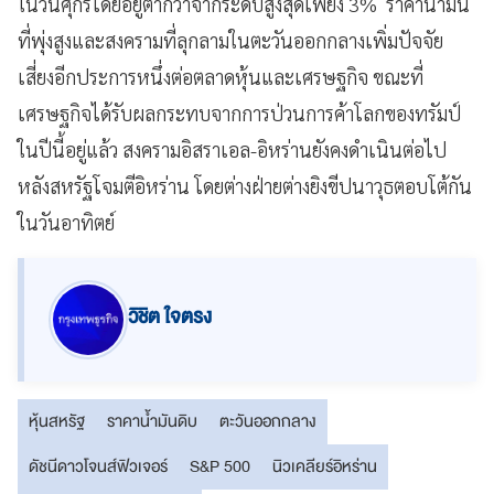
ในวันศุกร์โดยอยู่ต่ำกว่าจากระดับสูงสุดเพียง 3% ราคาน้ำมัน
ที่พุ่งสูงและสงครามที่ลุกลามในตะวันออกกลางเพิ่มปัจจัย
เสี่ยงอีกประการหนึ่งต่อตลาดหุ้นและเศรษฐกิจ ขณะที่
เศรษฐกิจได้รับผลกระทบจากการป่วนการค้าโลกของทรัมป์
ในปีนี้อยู่แล้ว สงครามอิสราเอล-อิหร่านยังคงดำเนินต่อไป
หลังสหรัฐโจมตีอิหร่าน โดยต่างฝ่ายต่างยิงขีปนาวุธตอบโต้กัน
ในวันอาทิตย์
วิชิต ใจตรง
หุ้นสหรัฐ
ราคาน้ำมันดิบ
ตะวันออกกลาง
ดัชนีดาวโจนส์ฟิวเจอร์
S&P 500
นิวเคลียร์อิหร่าน