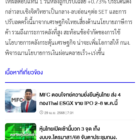
ให้ผลตอบแทน 1 วันหลังถูกปรับเฉลี่ย +0.73% ประเด็นดัง
กล่าวลบเชิงจิตวิทยาเป็นกลาง-ลบอ่อนๆต่อ SET และการ
ปรับลดครั้งนี้มาจากเศรษฐกิจไทยเสี่ยงด้านนโยบายภาษีการ
ค้า รวมถึงภาระการคลังที่สูง สะท้อนข้อจำกัดของการใช้
นโยบายการคลังกระตุ้นเศรษฐกิจ น่าจะเพิ่มโอกาสให้ กนง.
พิจารณานโยบายการเงินผ่อนคลายเร็ว+เร่งขึ้น
เนื้อหาที่เกี่ยวข้อง
MFC ตอบโจทย์ความยั่งยืนหุ้นไทย ส่ง 4
กองThai ESGX ขาย IPO 2–8 พ.ค.นี้
29 เม.ย. 2568 | 7:31
หุ้นไทยเปิดเช้านี้บวก 3 จุด เก็ง
งบบจ.ไตรมาส1/68 จับตาประชุมกนง.