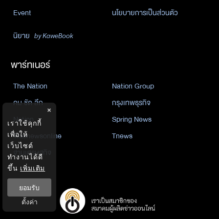
Event
นโยบายการเป็นส่วนตัว
นิยาย
by KaweBook
พาร์ทเนอร์
The Nation
Nation Group
คม ชัด ลึก
กรุงเทพธุรกิจ
×
Nation
Spring News
เราใช้คุกกี้
Thainewsonline
Tnews
เพื่อให้
เว็บไซต์
ฐานเศรษฐกิจ
ทำงานได้ดี
ขึ้น
เพิ่มเติม
ยอมรับ
ตั้งค่า