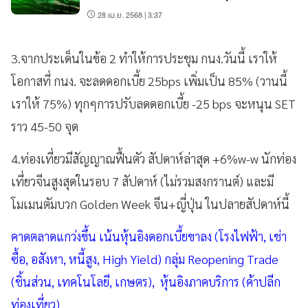
28 เม.ย. 2568 | 3:37
3.จากประเด็นในข้อ 2 ทำให้การประชุม กนง.วันนี้ เราให้
โอกาสที่ กนง. จะลดดอกเบี้ย 25bps เพิ่มเป็น 85% (วานนี้
เราให้ 75%) ทุกๆการปรับลดดอกเบี้ย -25 bps จะหนุน SET
ราว 45-50 จุด
4.ท่องเที่ยวมีสัญญาณฟื้นตัว สัปดาห์ล่าสุด +6%w-w นักท่อง
เที่ยวจีนสูงสุดในรอบ 7 สัปดาห์ (ไม่รวมสงกรานต์) และมี
โมเมนตัมบวก Golden Week จีน+ญี่ปุ่น ในปลายสัปดาห์นี้
คาดตลาดแกว่งขึ้น เน้นหุ้นอิงดอกเบี้ยขาลง (โรงไฟฟ้า, เช่า
ซื้อ, อสังหา, หนี้สูง, High Yield) กลุ่ม Reopening Trade
(ชิ้นส่วน, เทคโนโลยี, เกษตร), หุ้นอิงภาคบริการ (ค้าปลีก
ท่องเที่ยว)