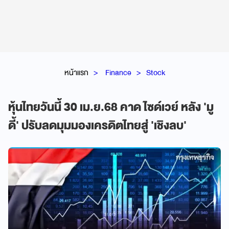
หน้าแรก
Finance
Stock
หุ้นไทยวันนี้ 30 เม.ย.68 คาด ไซด์เวย์ หลัง 'มู
ดี้' ปรับลดมุมมองเครดิตไทยสู่ 'เชิงลบ'