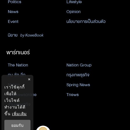
Politics
Lifestyle
News
Opinion
Event
นโยบายการเป็นส่วนตัว
นิยาย
by KaweBook
พาร์ทเนอร์
The Nation
Nation Group
คม ชัด ลึก
กรุงเทพธุรกิจ
×
Nation
Spring News
เราใช้คุกกี้
Thainewsonline
Tnews
เพื่อให้
เว็บไซต์
ฐานเศรษฐกิจ
ทำงานได้ดี
ขึ้น
เพิ่มเติม
ยอมรับ