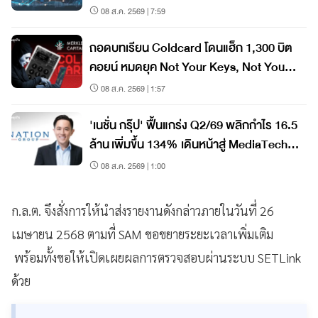
08 ส.ค. 2569 | 7:59
ถอดบทเรียน Coldcard โดนแฮ็ก 1,300 บิต
คอยน์ หมดยุค Not Your Keys, Not Your
Coins?
08 ส.ค. 2569 | 1:57
'เนชั่น กรุ๊ป' ฟื้นแกร่ง Q2/69 พลิกกำไร 16.5
ล้าน เพิ่มขึ้น 134% เดินหน้าสู่ MediaTech
เต็มรูปแบบ
08 ส.ค. 2569 | 1:00
ก.ล.ต. จึงสั่งการให้นำส่งรายงานดังกล่าวภายในวันที่ 26
เมษายน 2568 ตามที่ SAM ขอขยายระยะเวลาเพิ่มเติม
พร้อมทั้งขอให้เปิดเผยผลการตรวจสอบผ่านระบบ SETLink
ด้วย