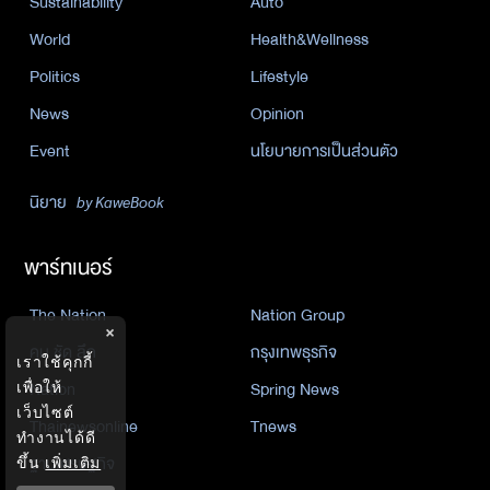
Sustainability
Auto
World
Health&Wellness
Politics
Lifestyle
News
Opinion
Event
นโยบายการเป็นส่วนตัว
นิยาย
by KaweBook
พาร์ทเนอร์
The Nation
Nation Group
×
คม ชัด ลึก
กรุงเทพธุรกิจ
เราใช้คุกกี้
Nation
Spring News
เพื่อให้
เว็บไซต์
Thainewsonline
Tnews
ทำงานได้ดี
ฐานเศรษฐกิจ
ขึ้น
เพิ่มเติม