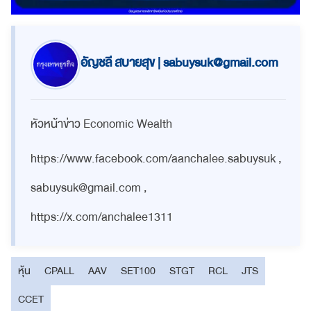
อัญชลี สบายสุข |
sabuysuk@gmail.com
หัวหน้าข่าว Economic Wealth
https://www.facebook.com/aanchalee.sabuysuk ,
sabuysuk@gmail.com
,
https://x.com/anchalee1311
หุ้น
CPALL
AAV
SET100
STGT
RCL
JTS
CCET