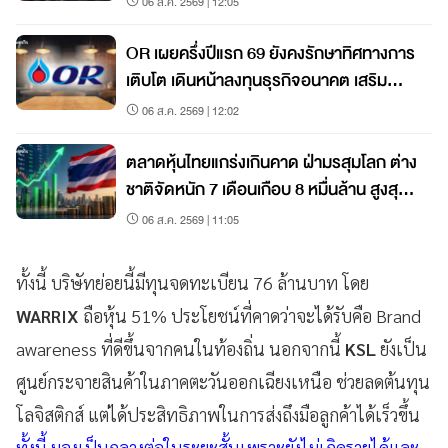
06 ส.ค. 2569 | 12:05
OR เผยครึ่งปีแรก 69 ยังคงรักษาทิศทางการ
เติบโต เดินหน้าลงทุนธุรกิจอนาคต เสริม
เติบโตระยะยาว
06 ส.ค. 2569 | 12:02
ตลาดหุ้นไทยแกร่งเกินคาด ฝ่ามรสุมโลก ต่าง
ชาติจัดหนัก 7 เดือนเกือบ 8 หมื่นล้าน สูงสุด
ในภูมิภาค
06 ส.ค. 2569 | 11:05
ทั้งนี้ บริษัทย่อยนี้มีทุนจดทะเบียน 76 ล้านบาท โดย
WARRIX
ถือหุ้น 51% ประโยชน์ที่คาดว่าจะได้รับคือ Brand
awareness ที่ดีขึ้นจากคนในท้องถิ่น นอกจากนี้
KSL
ยังเป็น
ศูนย์กระจายสินค้าในภาคตะวันออกเฉียงเหนือ ช่วยลดต้นทุน
โลจิสติกส์ แต่ได้ประสิทธิภาพในการส่งถึงมือลูกค้าได้เร็วขึ้น
ทั้งนี้ มองเป็นกลางต่อในระยะสั้นเพราะยังไม่เกิดรายได้และ