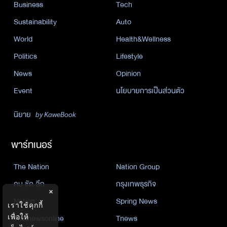
Business
Tech
Sustainability
Auto
World
Health&Wellness
Politics
Lifestyle
News
Opinion
Event
นโยบายการเป็นส่วนตัว
นิยาย
by KaweBook
พาร์ทเนอร์
The Nation
Nation Group
คม ชัด ลึก
กรุงเทพธุรกิจ
×
Nation
Spring News
เราใช้คุกกี้
Thainewsonline
Tnews
เพื่อให้