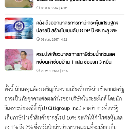
08 ธ.ค. 2567 | 4:12
คลังเล็งออกมาตรการภาษี กระตุ้นเศรษฐกิจ
ปลายปี สร้างโมเมนตัม GDP ปี 68 ทะลุ 3%
03 ต.ค. 2567 | 4:52
ครม.ไฟเขียวมาตรการภาษีช่วยน้ำท่วมลด
หย่อนค่าซ่อมบ้าน 1 แสน ซ่อมรถ 3 หมื่น
29 พ.ย. 2567 | 7:15
ทั้งนี้ นักลงทุนต้องเผชิญกับความเสี่ยงที่ภาษีนำเข้าจากสหรัฐ
อาจเป็นภัยคุกคามต่อผลกำไรของบริษัทในระยะใกล้ โดยนัก
วิเคราะห์ของซิตี้กรุ๊ป (
Citigroup Inc.
) คาดว่า การที่สหรัฐ
เก็บภาษีนำเข้าสินค้าจากยุโรป 10% จะทำให้กำไรต่อหุ้นลด
ลง 1% ถึง 2% ซึ่งทรัมป์กล่าวว่าเขาวางแผนที่จะเรียกเก็บ