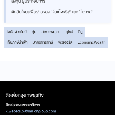
ลงทุน ผู้ประกอบการ
ตัดสินใจบนพื้นฐานของ “ข้อเท็จจริง” และ “โอกาส”
โดนัลด์ ทรัมป์
หุ้น
สหภาพยุโรป
ยุโรป
อียู
เก็บภาษีนำเข้า
มาตรการภาษี
ฟิวเจอร์ส
EconomicWealth
ติดต่อกรุงเทพธุรกิจ
ติดต่อกองบรรณาธิการ
ktwebeditor@nationgroup.com