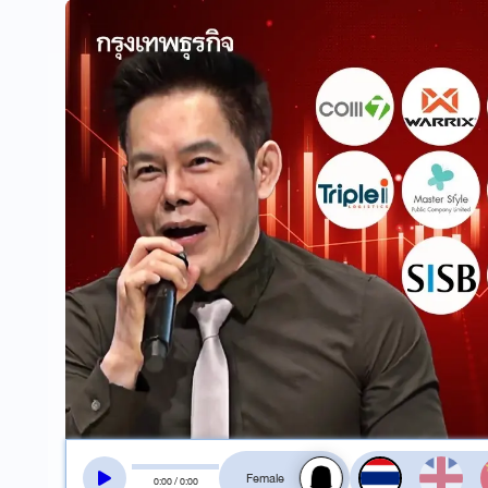
สลับเสียงอ่าน
0
:
00
/
0
:
00