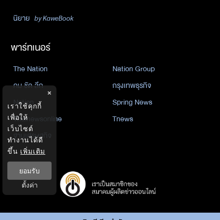
นิยาย
by KaweBook
พาร์ทเนอร์
The Nation
Nation Group
คม ชัด ลึก
กรุงเทพธุรกิจ
×
Nation
Spring News
เราใช้คุกกี้
เพื่อให้
Thainewsonline
Tnews
เว็บไซต์
ฐานเศรษฐกิจ
ทำงานได้ดี
ขึ้น
เพิ่มเติม
ยอมรับ
ตั้งค่า