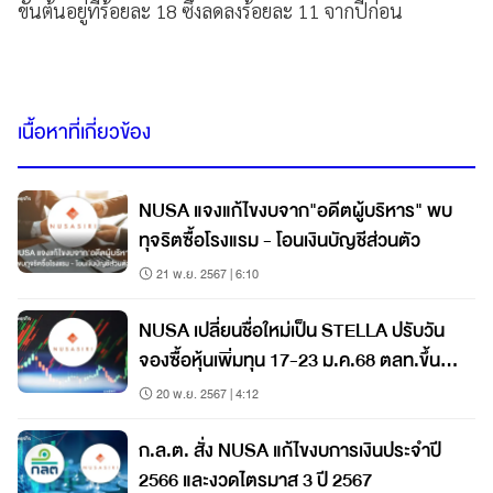
ขั้นต้นอยู่ที่ร้อยละ 18 ซึ่งลดลงร้อยละ 11 จากปีก่อน
เนื้อหาที่เกี่ยวข้อง
NUSA แจงแก้ไขงบจาก"อดีตผู้บริหาร" พบ
ทุจริตซื้อโรงแรม - โอนเงินบัญชีส่วนตัว
21 พ.ย. 2567 | 6:10
NUSA เปลี่ยนชื่อใหม่เป็น STELLA ปรับวัน
จองซื้อหุ้นเพิ่มทุน 17-23 ม.ค.68 ตลท.ขึ้น
เครื่องหมาย SP-CS
20 พ.ย. 2567 | 4:12
ก.ล.ต. สั่ง NUSA แก้ไขงบการเงินประจำปี
2566 และงวดไตรมาส 3 ปี 2567