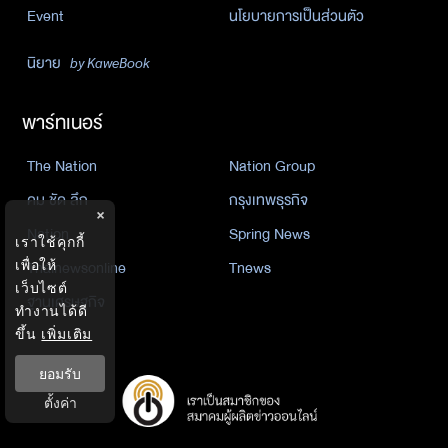
Event
นโยบายการเป็นส่วนตัว
นิยาย
by KaweBook
พาร์ทเนอร์
The Nation
Nation Group
คม ชัด ลึก
กรุงเทพธุรกิจ
×
Nation
Spring News
เราใช้คุกกี้
Thainewsonline
Tnews
เพื่อให้
เว็บไซต์
ฐานเศรษฐกิจ
ทำงานได้ดี
ขึ้น
เพิ่มเติม
ยอมรับ
ตั้งค่า