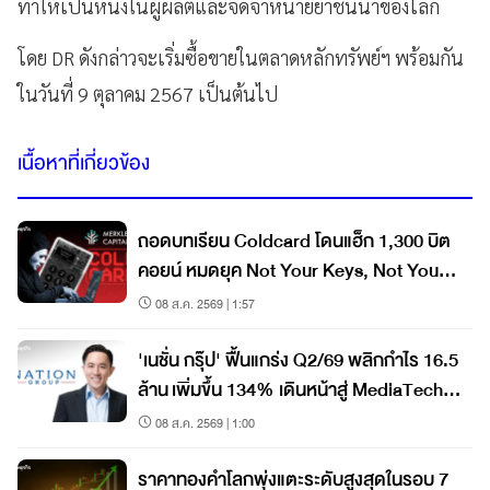
ทำให้เป็นหนึ่งในผู้ผลิตและจัดจำหน่ายยาชั้นนำของโลก
โดย DR ดังกล่าวจะเริ่มซื้อขายในตลาดหลักทรัพย์ฯ พร้อมกัน
ในวันที่ 9 ตุลาคม 2567 เป็นต้นไป
เนื้อหาที่เกี่ยวข้อง
ถอดบทเรียน Coldcard โดนแฮ็ก 1,300 บิต
คอยน์ หมดยุค Not Your Keys, Not Your
Coins?
08 ส.ค. 2569 | 1:57
'เนชั่น กรุ๊ป' ฟื้นแกร่ง Q2/69 พลิกกำไร 16.5
ล้าน เพิ่มขึ้น 134% เดินหน้าสู่ MediaTech
เต็มรูปแบบ
08 ส.ค. 2569 | 1:00
ราคาทองคำโลกพุ่งแตะระดับสูงสุดในรอบ 7