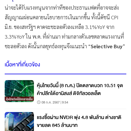
น่าจะได้รับแรงหนุนจากท่าทีของประธานเฟดที่อาจจะส่ง
สัญญาณผ่อนคลายนโยบายการเงินมากขึ้น ทั้งนี้ดัชนี CPI
มิ.ย. ของสหรัฐฯ คาดจะชะลอตัวลงเหลือ 3.1%YoY จาก
3.3%YoY ใน พ.ค. ที่ผ่านมา ท่ามกลางตัวเลขตลาดแรงงานที่
ชะลอตัวลง ดังนั้นกลยุทธ์ลงทุนจึงแนะนำ “
Selective Buy
”
เนื้อหาที่เกี่ยวข้อง
หุ้นไทยวันนี้ (8 ก.ค.) ปิดตลาดบวก 10.51 จุด
ค้าปลีกได้อานิสงส์ ดิจิทัลวอลเล็ต
08 ก.ค. 2567 | 9:54
แรงซื้อผ่าน NVDR พุ่ง 4.8 พันล้าน ต่างชาติ
ขายลด 845 ล้านบาท