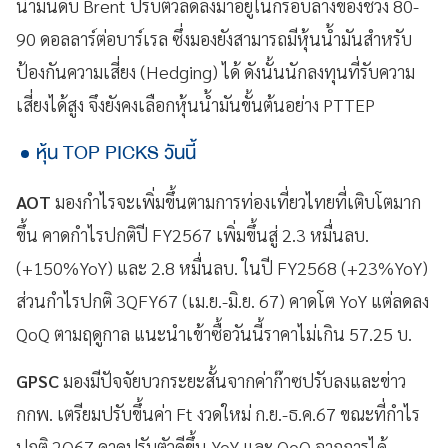
น้ำมันดิบ Brent ปรับตัวลดลงมาอยู่ในกรอบล่างของช่วง 80-
90 ดอลลาร์ต่อบาร์เรล ซึ่งมองยังสามารถมีหุ้นน้ำมันสำหรับ
ป้องกันความเสี่ยง (Hedging) ได้ ดังนั้นนักลงทุนที่รับความ
เสี่ยงได้สูง จึงยังคงเลือกหุ้นน้ำมันขั้นต้นอย่าง PTTEP
หุ้น TOP PICKS วันนี้
AOT
มองกำไรจะเพิ่มขึ้นตามการท่องเที่ยวไทยที่เติบโตมาก
ขึ้น คาดกำไรปกติปี FY2567 เพิ่มขึ้นสู่ 2.3 หมื่นลบ.
(+150%YoY) และ 2.8 หมื่นลบ. ในปี FY2568 (+23%YoY)
ส่วนกำไรปกติ 3QFY67 (เม.ย.-มิ.ย. 67) คาดโต YoY แต่ลดลง
QoQ ตามฤดูกาล แนะนำเข้าซื้อวันนี้ราคาไม่เกิน 57.25 บ.
GPSC
มองมีปัจจัยบวกระยะสั้นจากค่าก๊าซปรับลงและข่าว
กกพ. เตรียมปรับขึ้นค่า Ft งวดใหม่ ก.ย.-ธ.ค.67 ขณะที่กำไร
ปกติ 2Q67 คาดปรับตัวดีขึ้น YoY และ QoQ จากการได้