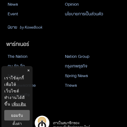
News
Opinion
Event
นโยบายการเป็นส่วนตัว
นิยาย
by KaweBook
พาร์ทเนอร์
The Nation
Nation Group
คม ชัด ลึก
กรุงเทพธุรกิจ
×
Nation
Spring News
เราใช้คุกกี้
เพื่อให้
Thainewsonline
Tnews
เว็บไซต์
ฐานเศรษฐกิจ
ทำงานได้ดี
ขึ้น
เพิ่มเติม
ยอมรับ
ตั้งค่า